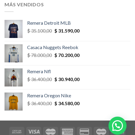
era:
es:
MÁS VENDIDOS
$ 58.500,00.
$ 52.650,00.
Remera Detroit MLB
El
El
$
35.100,00
$
31.590,00
precio
precio
original
actual
Casaca Nuggets Reebok
era:
es:
El
El
$
78.000,00
$
70.200,00
$ 35.100,00.
$ 31.590,00.
precio
precio
original
actual
Remera Nfl
era:
es:
El
El
$
36.400,00
$
30.940,00
$ 78.000,00.
$ 70.200,00.
precio
precio
original
actual
Remera Oregon Nike
era:
es:
El
El
$
36.400,00
$
34.580,00
$ 36.400,00.
$ 30.940,00.
precio
precio
original
actual
era:
es:
$ 36.400,00.
$ 34.580,00.