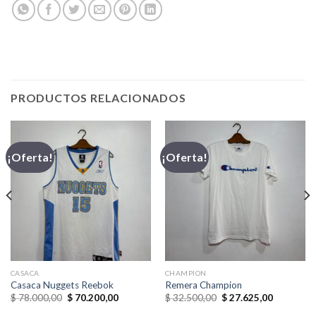
PRODUCTOS RELACIONADOS
¡Oferta!
¡Oferta!
CASACA
CHAMPION
Casaca Nuggets Reebok
Remera Champion
El
El
El
El
$
78.000,00
$
70.200,00
$
32.500,00
$
27.625,00
precio
precio
precio
precio
original
actual
original
actual