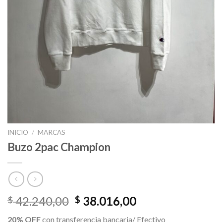
INICIO
/
MARCAS
Buzo 2pac Champion
El
El
42.240,00
38.016,00
$
$
precio
precio
20% OFF
con transferencia bancaria/ Efectivo