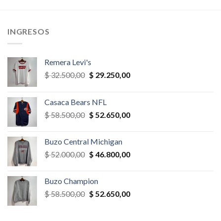
era:
es:
era:
es:
,00.
$ 78.000,00.
$ 70.200,00.
$ 32.500,00.
$ 27.625,
INGRESOS
Remera Levi's
El
El
$
32.500,00
$
29.250,00
precio
precio
original
actual
Casaca Bears NFL
era:
es:
El
El
$
58.500,00
$
52.650,00
$ 32.500,00.
$ 29.250,00.
precio
precio
original
actual
Buzo Central Michigan
era:
es:
El
El
$
52.000,00
$
46.800,00
$ 58.500,00.
$ 52.650,00.
precio
precio
original
actual
Buzo Champion
era:
es:
El
El
$
58.500,00
$
52.650,00
$ 52.000,00.
$ 46.800,00.
precio
precio
original
actual