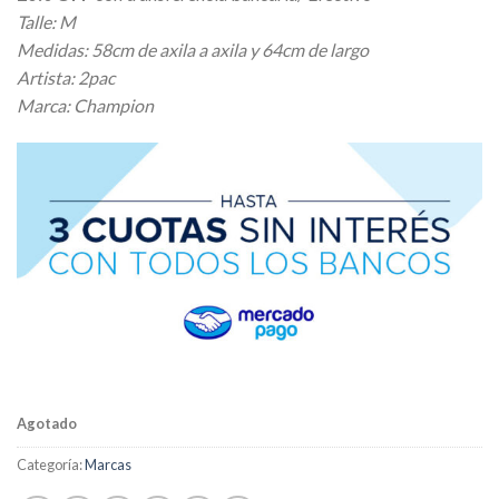
original
actual
Talle: M
era:
es:
Medidas: 58cm de axila a axila y 64cm de largo
$ 42.240,00.
$ 38.016,00.
Artista: 2pac
Marca: Champion
Agotado
Categoría:
Marcas