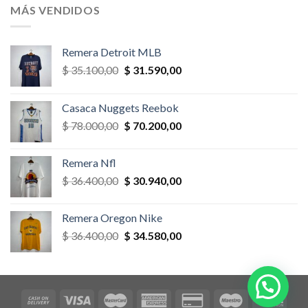
era:
es:
MÁS VENDIDOS
$ 58.500,00.
$ 52.650,00.
Remera Detroit MLB
El
El
$
35.100,00
$
31.590,00
precio
precio
original
actual
Casaca Nuggets Reebok
era:
es:
El
El
$
78.000,00
$
70.200,00
$ 35.100,00.
$ 31.590,00.
precio
precio
original
actual
Remera Nfl
era:
es:
El
El
$
36.400,00
$
30.940,00
$ 78.000,00.
$ 70.200,00.
precio
precio
original
actual
Remera Oregon Nike
era:
es:
El
El
$
36.400,00
$
34.580,00
$ 36.400,00.
$ 30.940,00.
precio
precio
original
actual
era:
es:
$ 36.400,00.
$ 34.580,00.