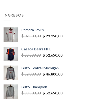
era:
es:
era:
es:
,00.
$ 65.000,00.
$ 55.250,00.
$ 78.000,00.
$ 70.200,
INGRESOS
Remera Levi's
El
El
$
32.500,00
$
29.250,00
precio
precio
original
actual
Casaca Bears NFL
era:
es:
El
El
$
58.500,00
$
52.650,00
$ 32.500,00.
$ 29.250,00.
precio
precio
original
actual
Buzo Central Michigan
era:
es:
El
El
$
52.000,00
$
46.800,00
$ 58.500,00.
$ 52.650,00.
precio
precio
original
actual
Buzo Champion
era:
es:
El
El
$
58.500,00
$
52.650,00
$ 52.000,00.
$ 46.800,00.
precio
precio
original
actual