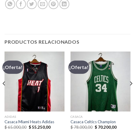
PRODUCTOS RELACIONADOS
¡Oferta!
¡Oferta!
ADIDAS
CASACA
Casaca Miami Heats Adidas
Casaca Celtics Champion
El
El
El
El
$
65.000,00
$
55.250,00
$
78.000,00
$
70.200,00
precio
precio
precio
precio
original
actual
original
actual