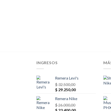
INGRESOS
MÁ
Remera Levi's
$
32.500,00
El
El
$
29.250,00
precio
precio
Remera Nike
original
actual
era:
$
26.000,00
es:
El
El
$ 32.500,00.
$
23.400,00
$ 29.250,00.