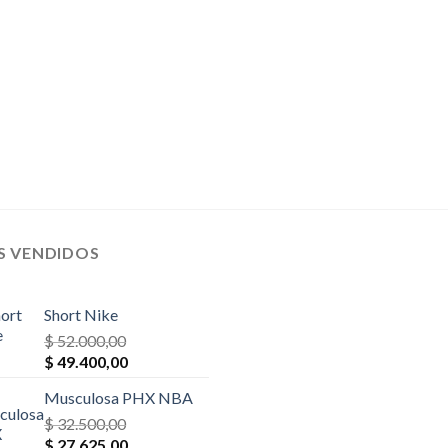
S VENDIDOS
Short Nike
$
52.000,00
El
El
$
49.400,00
precio
precio
Musculosa PHX NBA
original
actual
era:
$
32.500,00
es:
El
El
$ 52.000,00.
$
27.625,00
$ 49.400,00.