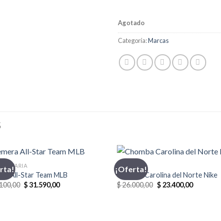
Agotado
Categoría:
Marcas
S
MENTARIA
CHOMBA
rta!
¡Oferta!
ra All-Star Team MLB
Chomba Carolina del Norte Nike
El
El
El
El
100,00
$
31.590,00
$
26.000,00
$
23.400,00
precio
precio
precio
precio
original
actual
original
actual
era:
es:
era:
es:
$ 35.100,00.
$ 31.590,00.
$ 26.000,00.
$ 23.400,