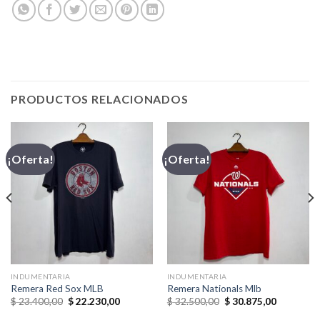
PRODUCTOS RELACIONADOS
¡Oferta!
¡Oferta!
INDUMENTARIA
INDUMENTARIA
Remera Red Sox MLB
Remera Nationals Mlb
El
El
El
El
$
23.400,00
$
22.230,00
$
32.500,00
$
30.875,00
precio
precio
precio
precio
original
actual
original
actual