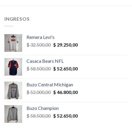
era:
es:
era:
es:
,00.
$ 23.400,00.
$ 22.230,00.
$ 32.500,00.
$ 30.875,
INGRESOS
Remera Levi's
El
El
$
32.500,00
$
29.250,00
precio
precio
original
actual
Casaca Bears NFL
era:
es:
El
El
$
58.500,00
$
52.650,00
$ 32.500,00.
$ 29.250,00.
precio
precio
original
actual
Buzo Central Michigan
era:
es:
El
El
$
52.000,00
$
46.800,00
$ 58.500,00.
$ 52.650,00.
precio
precio
original
actual
Buzo Champion
era:
es:
El
El
$
58.500,00
$
52.650,00
$ 52.000,00.
$ 46.800,00.
precio
precio
original
actual