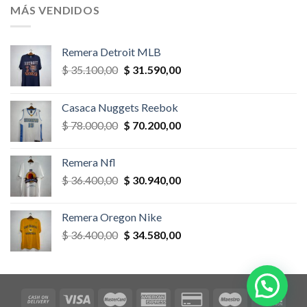
era:
es:
MÁS VENDIDOS
$ 58.500,00.
$ 52.650,00.
Remera Detroit MLB
El
El
$
35.100,00
$
31.590,00
precio
precio
original
actual
Casaca Nuggets Reebok
era:
es:
El
El
$
78.000,00
$
70.200,00
$ 35.100,00.
$ 31.590,00.
precio
precio
original
actual
Remera Nfl
era:
es:
El
El
$
36.400,00
$
30.940,00
$ 78.000,00.
$ 70.200,00.
precio
precio
original
actual
Remera Oregon Nike
era:
es:
El
El
$
36.400,00
$
34.580,00
$ 36.400,00.
$ 30.940,00.
precio
precio
original
actual
era:
es:
$ 36.400,00.
$ 34.580,00.