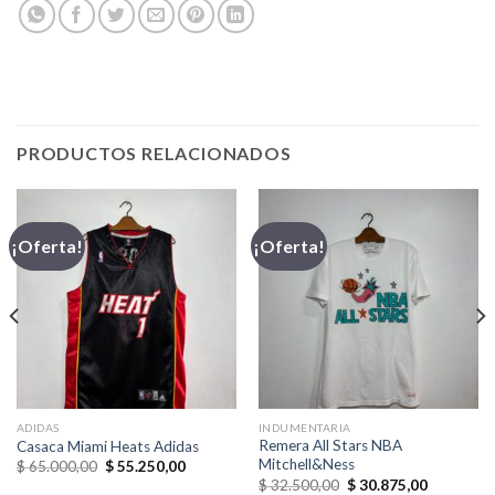
PRODUCTOS RELACIONADOS
¡Oferta!
¡Oferta!
ADIDAS
INDUMENTARIA
Remera All Stars NBA
Casaca Miami Heats Adidas
Mitchell&Ness
El
El
$
65.000,00
$
55.250,00
precio
precio
El
El
$
32.500,00
$
30.875,00
original
actual