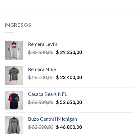
precio
precio
era:
es:
original
actual
,00.
$ 65.000,00.
$ 55.250,00.
era:
es:
$ 32.500,00.
$ 30.875,
INGRESOS
Remera Levi's
El
El
$
32.500,00
$
29.250,00
precio
precio
original
actual
Remera Nike
era:
es:
El
El
$
26.000,00
$
23.400,00
$ 32.500,00.
$ 29.250,00.
precio
precio
original
actual
Casaca Bears NFL
era:
es:
El
El
$
58.500,00
$
52.650,00
$ 26.000,00.
$ 23.400,00.
precio
precio
original
actual
Buzo Central Michigan
era:
es:
El
El
$
52.000,00
$
46.800,00
$ 58.500,00.
$ 52.650,00.
precio
precio