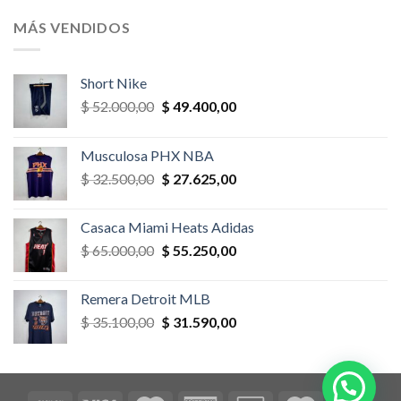
original
actual
era:
es:
MÁS VENDIDOS
$ 52.000,00.
$ 46.800,00.
Short Nike
El
El
$
52.000,00
$
49.400,00
precio
precio
original
actual
Musculosa PHX NBA
era:
es:
El
El
$
32.500,00
$
27.625,00
$ 52.000,00.
$ 49.400,00.
precio
precio
original
actual
Casaca Miami Heats Adidas
era:
es:
El
El
$
65.000,00
$
55.250,00
$ 32.500,00.
$ 27.625,00.
precio
precio
original
actual
Remera Detroit MLB
era:
es:
El
El
$
35.100,00
$
31.590,00
$ 65.000,00.
$ 55.250,00.
precio
precio
original
actual
era:
es:
$ 35.100,00.
$ 31.590,00.