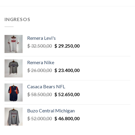
era:
es:
era:
es:
,00.
$ 28.600,00.
$ 25.740,00.
$ 65.000,00.
$ 55.250,
INGRESOS
Remera Levi's
El
El
$
32.500,00
$
29.250,00
precio
precio
original
actual
Remera Nike
era:
es:
El
El
$
26.000,00
$
23.400,00
$ 32.500,00.
$ 29.250,00.
precio
precio
original
actual
Casaca Bears NFL
era:
es:
El
El
$
58.500,00
$
52.650,00
$ 26.000,00.
$ 23.400,00.
precio
precio
original
actual
Buzo Central Michigan
era:
es:
El
El
$
52.000,00
$
46.800,00
$ 58.500,00.
$ 52.650,00.
precio
precio
original
actual