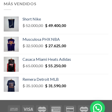
era:
es:
MÁS VENDIDOS
$ 52.000,00.
$ 46.800,00.
Short Nike
El
El
$
52.000,00
$
49.400,00
precio
precio
original
actual
Musculosa PHX NBA
era:
es:
El
El
$
32.500,00
$
27.625,00
$ 52.000,00.
$ 49.400,00.
precio
precio
original
actual
Casaca Miami Heats Adidas
era:
es:
El
El
$
65.000,00
$
55.250,00
$ 32.500,00.
$ 27.625,00.
precio
precio
original
actual
Remera Detroit MLB
era:
es:
El
El
$
35.100,00
$
31.590,00
$ 65.000,00.
$ 55.250,00.
precio
precio
original
actual
era:
es:
$ 35.100,00.
$ 31.590,00.