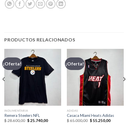
PRODUCTOS RELACIONADOS
¡Oferta!
¡Oferta!
INDUMENTARIA
ADIDAS
Remera Steelers NFL
Casaca Miami Heats Adidas
El
El
El
El
$
28.600,00
$
25.740,00
$
65.000,00
$
55.250,00
precio
precio
precio
precio
original
actual
original
actual