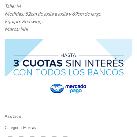
original
actual
Talle: M
era:
es:
Medidas: 52cm de axila a axila y 69cm de largo
$ 35.521,00.
$ 28.416,80.
Equipo: Red wings
Marca: Nhl
Agotado
Categoría:
Marcas