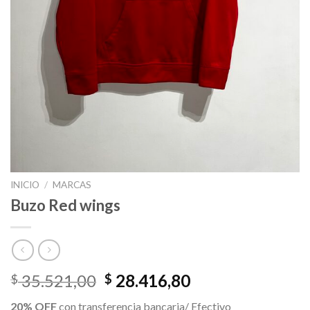
INICIO
/
MARCAS
Buzo Red wings
El
El
35.521,00
28.416,80
$
$
precio
precio
20% OFF
con transferencia bancaria/ Efectivo