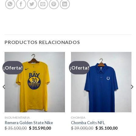
PRODUCTOS RELACIONADOS
¡Oferta!
¡Oferta!
INDUMENTARIA
CHOMBA
Remera Golden State Nike
Chomba Colts NFL
El
El
El
El
$
35.100,00
$
31.590,00
$
39.000,00
$
35.100,00
precio
precio
precio
precio
original
actual
original
actual