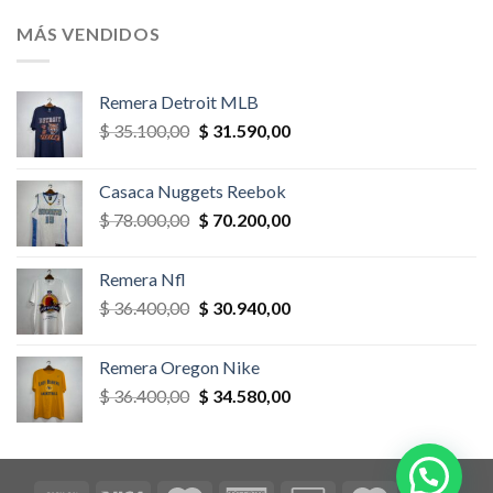
original
actual
era:
es:
MÁS VENDIDOS
$ 58.500,00.
$ 52.650,00.
Remera Detroit MLB
El
El
$
35.100,00
$
31.590,00
precio
precio
original
actual
Casaca Nuggets Reebok
era:
es:
El
El
$
78.000,00
$
70.200,00
$ 35.100,00.
$ 31.590,00.
precio
precio
original
actual
Remera Nfl
era:
es:
El
El
$
36.400,00
$
30.940,00
$ 78.000,00.
$ 70.200,00.
precio
precio
original
actual
Remera Oregon Nike
era:
es:
El
El
$
36.400,00
$
34.580,00
$ 36.400,00.
$ 30.940,00.
precio
precio
original
actual
era:
es:
$ 36.400,00.
$ 34.580,00.