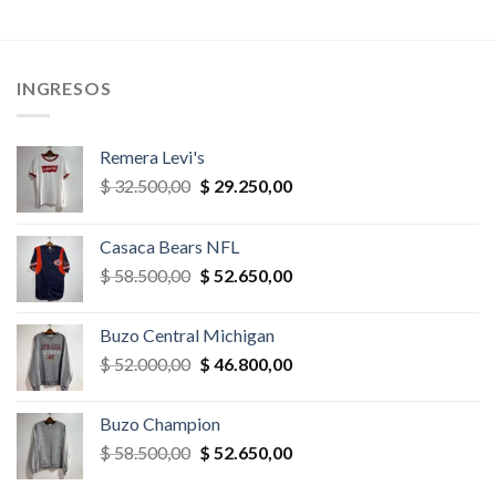
era:
es:
era:
es:
,00.
$ 35.100,00.
$ 31.590,00.
$ 39.000,00.
$ 35.100,
INGRESOS
Remera Levi's
El
El
$
32.500,00
$
29.250,00
precio
precio
original
actual
Casaca Bears NFL
era:
es:
El
El
$
58.500,00
$
52.650,00
$ 32.500,00.
$ 29.250,00.
precio
precio
original
actual
Buzo Central Michigan
era:
es:
El
El
$
52.000,00
$
46.800,00
$ 58.500,00.
$ 52.650,00.
precio
precio
original
actual
Buzo Champion
era:
es:
El
El
$
58.500,00
$
52.650,00
$ 52.000,00.
$ 46.800,00.
precio
precio