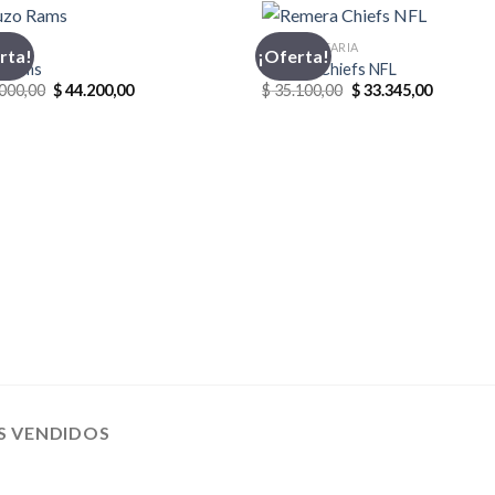
O
INDUMENTARIA
rta!
¡Oferta!
 Rams
Remera Chiefs NFL
El
El
El
El
000,00
$
44.200,00
$
35.100,00
$
33.345,00
precio
precio
precio
precio
original
actual
original
actual
era:
es:
era:
es:
$ 52.000,00.
$ 44.200,00.
$ 35.100,00.
$ 33.345,
S VENDIDOS