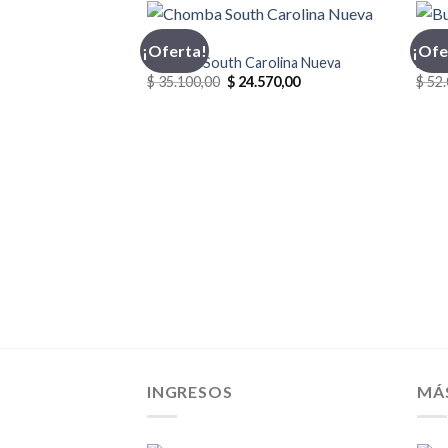
CHOMBA
BUZ
¡Oferta!
¡Ofe
Chomba South Carolina Nueva
Buzo
El
El
$
35.100,00
$
24.570,00
$
52.
precio
precio
original
actual
era:
es:
$ 35.100,00.
$ 24.570,00.
INGRESOS
MÁ