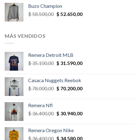
original
actual
Buzo Champion
era:
es:
El
El
$
58.500,00
$
52.650,00
$ 52.000,00.
$ 46.800,00.
precio
precio
original
actual
era:
es:
MÁS VENDIDOS
$ 58.500,00.
$ 52.650,00.
Remera Detroit MLB
El
El
$
35.100,00
$
31.590,00
precio
precio
original
actual
Casaca Nuggets Reebok
era:
es:
El
El
$
78.000,00
$
70.200,00
$ 35.100,00.
$ 31.590,00.
precio
precio
original
actual
Remera Nfl
era:
es:
El
El
$
36.400,00
$
30.940,00
$ 78.000,00.
$ 70.200,00.
precio
precio
original
actual
Remera Oregon Nike
era:
es:
El
El
$
36.400,00
$
34.580,00
$ 36.400,00.
$ 30.940,00.