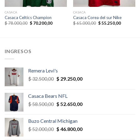
CASACA
CASACA
Casaca Celtics Champion
Casaca Corea del sur Nike
El
El
El
El
$
78.000,00
$
70.200,00
$
65.000,00
$
55.250,00
precio
precio
precio
precio
original
actual
original
actual
era:
es:
era:
es:
$ 78.000,00.
$ 70.200,00.
$ 65.000,00.
$ 55.250,
INGRESOS
Remera Levi's
El
El
$
32.500,00
$
29.250,00
precio
precio
original
actual
Casaca Bears NFL
era:
es:
El
El
$
58.500,00
$
52.650,00
$ 32.500,00.
$ 29.250,00.
precio
precio
original
actual
Buzo Central Michigan
era:
es:
El
El
$
52.000,00
$
46.800,00
$ 58.500,00.
$ 52.650,00.
precio
precio