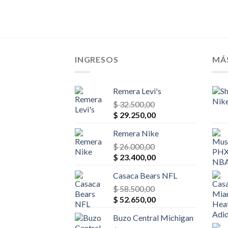
INGRESOS
MÁ
Remera Levi's
$
32.500,00
El
El
$
29.250,00
precio
precio
Remera Nike
original
actual
era:
$
26.000,00
es:
El
El
$ 32.500,00.
$
23.400,00
$ 29.250,00.
precio
precio
Casaca Bears NFL
original
actual
era:
$
58.500,00
es:
El
El
$ 26.000,00.
$
52.650,00
$ 23.400,00.
precio
precio
Buzo Central Michigan
original
actual