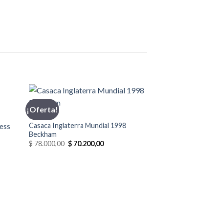
¡Oferta!
¡Oferta!
CASACA
Casaca Inglaterra Mundial 1998
Ness
Beckham
El
El
$
78.000,00
$
70.200,00
precio
precio
original
actual
00.
era:
es:
$ 78.000,00.
$ 70.200,00.
CHAMPION