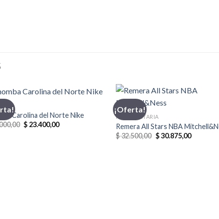
S
MBA
rta!
¡Oferta!
ba Carolina del Norte Nike
INDUMENTARIA
El
El
000,00
$
23.400,00
Remera All Stars NBA Mitchell&
precio
precio
El
El
$
32.500,00
$
30.875,00
original
actual
precio
precio
era:
es:
original
actual
$ 26.000,00.
$ 23.400,00.
era:
es:
$ 32.500,00.
$ 30.875,