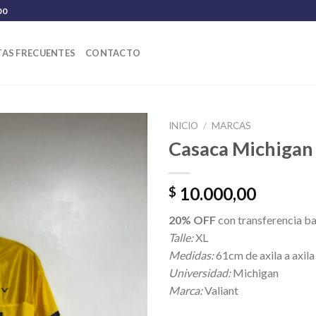
00
AS FRECUENTES
CONTACTO
INICIO
/
MARCAS
Casaca Michigan
10.000,00
$
20% OFF
con transferencia b
Talle:
XL
Medidas:
61cm de axila a axila
Universidad:
Michigan
Marca:
Valiant