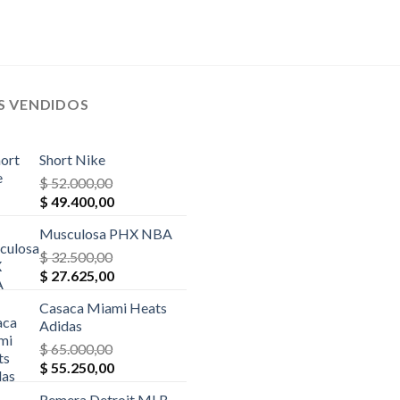
S VENDIDOS
Short Nike
$
52.000,00
El
El
$
49.400,00
precio
precio
Musculosa PHX NBA
original
actual
era:
$
32.500,00
es:
El
El
$ 52.000,00.
$
27.625,00
$ 49.400,00.
precio
precio
Casaca Miami Heats
original
actual
Adidas
era:
es:
$
65.000,00
$ 32.500,00.
$ 27.625,00.
El
El
$
55.250,00
precio
precio
Remera Detroit MLB