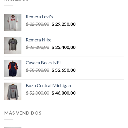
Remera Levi's
El
El
$
32.500,00
$
29.250,00
precio
precio
original
actual
Remera Nike
era:
es:
El
El
$
26.000,00
$
23.400,00
$ 32.500,00.
$ 29.250,00.
precio
precio
original
actual
Casaca Bears NFL
era:
es:
El
El
$
58.500,00
$
52.650,00
$ 26.000,00.
$ 23.400,00.
precio
precio
original
actual
Buzo Central Michigan
era:
es:
El
El
$
52.000,00
$
46.800,00
$ 58.500,00.
$ 52.650,00.
precio
precio
original
actual
era:
es:
MÁS VENDIDOS
$ 52.000,00.
$ 46.800,00.