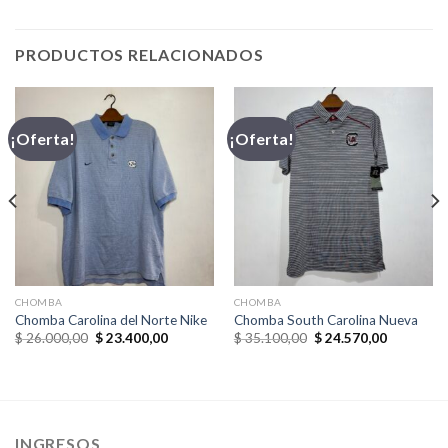
PRODUCTOS RELACIONADOS
¡Oferta!
¡Oferta!
,00.
CHOMBA
CHOMBA
Chomba Carolina del Norte Nike
Chomba South Carolina Nueva
El
El
El
El
$
26.000,00
$
23.400,00
$
35.100,00
$
24.570,00
precio
precio
precio
precio
original
actual
original
actual
era:
es:
era:
es:
$ 26.000,00.
$ 23.400,00.
$ 35.100,00.
$ 24.570,
INGRESOS