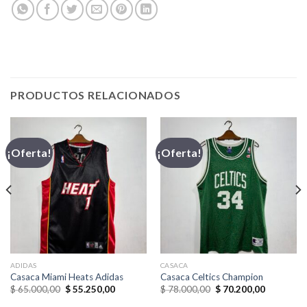
PRODUCTOS RELACIONADOS
¡Oferta!
¡Oferta!
ADIDAS
CASACA
Casaca Miami Heats Adidas
Casaca Celtics Champion
El
El
El
El
$
65.000,00
$
55.250,00
$
78.000,00
$
70.200,00
precio
precio
precio
precio
original
actual
original
actual