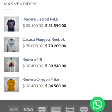
era:
es:
MÁS VENDIDOS
$ 58.500,00.
$ 52.650,00.
Remera Detroit MLB
El
El
$
35.100,00
$
31.590,00
precio
precio
original
actual
Casaca Nuggets Reebok
era:
es:
El
El
$
78.000,00
$
70.200,00
$ 35.100,00.
$ 31.590,00.
precio
precio
original
actual
Remera Nfl
era:
es:
El
El
$
36.400,00
$
30.940,00
$ 78.000,00.
$ 70.200,00.
precio
precio
original
actual
Remera Oregon Nike
era:
es:
El
El
$
36.400,00
$
34.580,00
$ 36.400,00.
$ 30.940,00.
precio
precio
original
actual
era:
es:
$ 36.400,00.
$ 34.580,00.