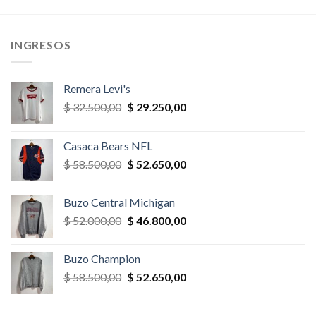
era:
es:
era:
es:
,00.
$ 65.000,00.
$ 55.250,00.
$ 78.000,00.
$ 70.200,
INGRESOS
Remera Levi's
El
El
$
32.500,00
$
29.250,00
precio
precio
original
actual
Casaca Bears NFL
era:
es:
El
El
$
58.500,00
$
52.650,00
$ 32.500,00.
$ 29.250,00.
precio
precio
original
actual
Buzo Central Michigan
era:
es:
El
El
$
52.000,00
$
46.800,00
$ 58.500,00.
$ 52.650,00.
precio
precio
original
actual
Buzo Champion
era:
es:
El
El
$
58.500,00
$
52.650,00
$ 52.000,00.
$ 46.800,00.
precio
precio
original
actual