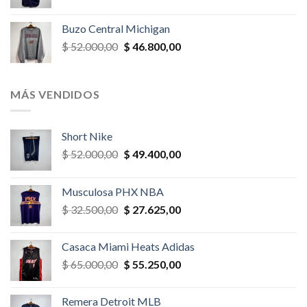
precio
precio
original
actual
Buzo Central Michigan
era:
es:
El
El
$
52.000,00
$
46.800,00
$ 58.500,00.
$ 52.650,00.
precio
precio
original
actual
era:
es:
MÁS VENDIDOS
$ 52.000,00.
$ 46.800,00.
Short Nike
El
El
$
52.000,00
$
49.400,00
precio
precio
original
actual
Musculosa PHX NBA
era:
es:
El
El
$
32.500,00
$
27.625,00
$ 52.000,00.
$ 49.400,00.
precio
precio
original
actual
Casaca Miami Heats Adidas
era:
es:
El
El
$
65.000,00
$
55.250,00
$ 32.500,00.
$ 27.625,00.
precio
precio
original
actual
Remera Detroit MLB
era:
es: