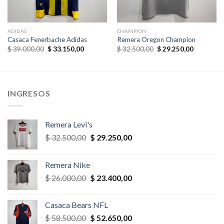
ADIDAS
CHAMPION
Casaca Fenerbache Adidas
Remera Oregon Champion
El
El
El
El
$
39.000,00
$
33.150,00
$
32.500,00
$
29.250,00
precio
precio
precio
precio
original
actual
original
actual
era:
es:
era:
es:
,00.
$ 39.000,00.
$ 33.150,00.
$ 32.500,00.
$ 29.250,
INGRESOS
Remera Levi's
El
El
$
32.500,00
$
29.250,00
precio
precio
original
actual
Remera Nike
era:
es:
El
El
$
26.000,00
$
23.400,00
$ 32.500,00.
$ 29.250,00.
precio
precio
original
actual
Casaca Bears NFL
era:
es:
El
El
$
58.500,00
$
52.650,00
$ 26.000,00.
$ 23.400,00.