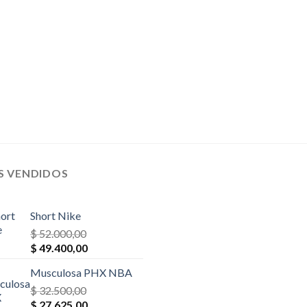
S VENDIDOS
Short Nike
$
52.000,00
El
El
$
49.400,00
precio
precio
Musculosa PHX NBA
original
actual
era:
$
32.500,00
es:
El
El
$ 52.000,00.
$
27.625,00
$ 49.400,00.