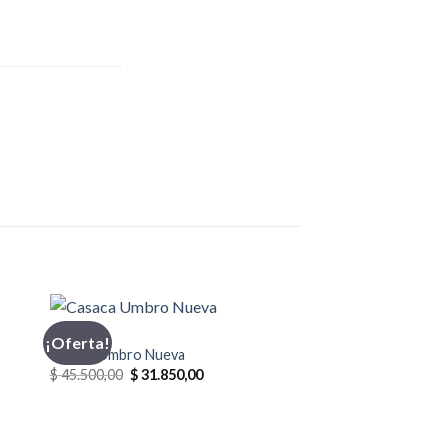
CASACA
¡Oferta!
Casaca Umbro Nueva
El
El
$
45.500,00
$
31.850,00
precio
precio
original
actual
era:
es:
0.
$ 45.500,00.
$ 31.850,00.