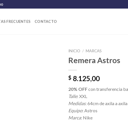
00
AS FRECUENTES
CONTACTO
INICIO
/
MARCAS
Remera Astros
8.125,00
$
20% OFF
con transferencia b
Talle
: XXL
Medidas
: 64cm de axila a axil
Equipo
: Astros
Marca
: Nike