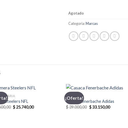
Agotado
Categoría:
Marcas
S
MENTARIA
ADIDAS
rta!
¡Oferta!
ra Steelers NFL
Casaca Fenerbache Adidas
El
El
El
El
600,00
$
25.740,00
$
39.000,00
$
33.150,00
precio
precio
precio
precio
original
actual
original
actual
era:
es:
era:
es:
$ 28.600,00.
$ 25.740,00.
$ 39.000,00.
$ 33.150,0