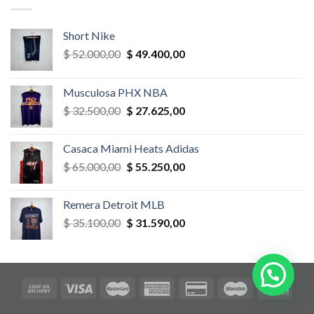
$ 52.000,00.
$ 46.800,00.
Short Nike
El
El
$
52.000,00
$
49.400,00
precio
precio
original
actual
Musculosa PHX NBA
era:
es:
El
El
$
32.500,00
$
27.625,00
$ 52.000,00.
$ 49.400,00.
precio
precio
original
actual
Casaca Miami Heats Adidas
era:
es:
El
El
$
65.000,00
$
55.250,00
$ 32.500,00.
$ 27.625,00.
precio
precio
original
actual
Remera Detroit MLB
era:
es:
El
El
$
35.100,00
$
31.590,00
$ 65.000,00.
$ 55.250,00.
precio
precio
original
actual
era:
es:
$ 35.100,00.
$ 31.590,00.