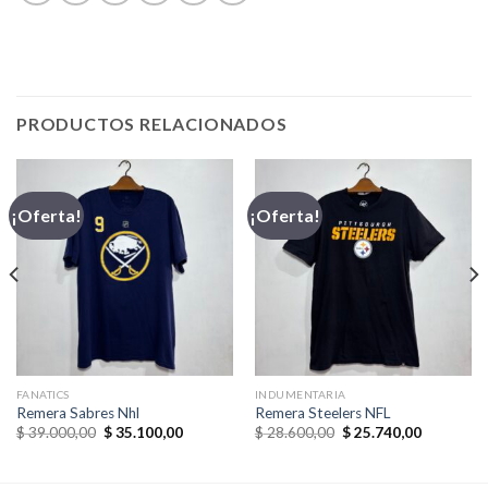
PRODUCTOS RELACIONADOS
¡Oferta!
¡Oferta!
FANATICS
INDUMENTARIA
Remera Sabres Nhl
Remera Steelers NFL
El
El
El
El
$
39.000,00
$
35.100,00
$
28.600,00
$
25.740,00
precio
precio
precio
precio
original
actual
original
actual
era:
es:
era:
es: