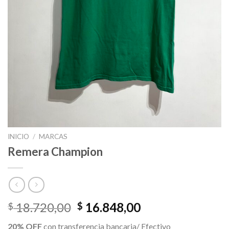
INICIO
/
MARCAS
Remera Champion
El
El
18.720,00
16.848,00
$
$
precio
precio
20% OFF
con transferencia bancaria/ Efectivo