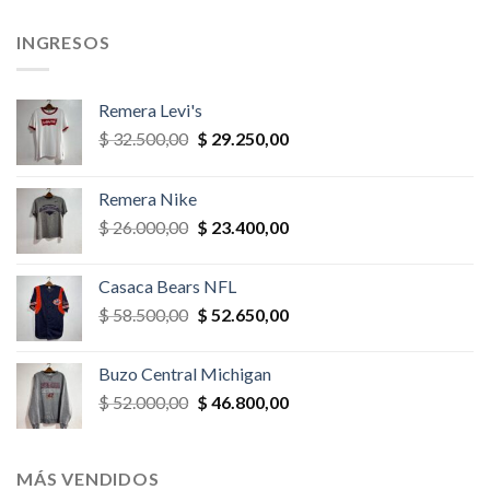
,00.
$ 39.000,00.
$ 35.100,00.
$ 28.600,00.
$ 25.740,
INGRESOS
Remera Levi's
El
El
$
32.500,00
$
29.250,00
precio
precio
original
actual
Remera Nike
era:
es:
El
El
$
26.000,00
$
23.400,00
$ 32.500,00.
$ 29.250,00.
precio
precio
original
actual
Casaca Bears NFL
era:
es:
El
El
$
58.500,00
$
52.650,00
$ 26.000,00.
$ 23.400,00.
precio
precio
original
actual
Buzo Central Michigan
era:
es:
El
El
$
52.000,00
$
46.800,00
$ 58.500,00.
$ 52.650,00.
precio
precio
original
actual
era:
es:
MÁS VENDIDOS