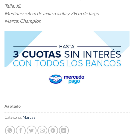
original
actual
Talle: XL
era:
es:
Medidas: 56cm de axila a axila y 79cm de largo
$ 18.720,00.
$ 16.848,00.
Marca: Champion
Agotado
Categoría:
Marcas