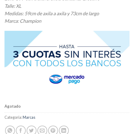
original
actual
Talle: XL
era:
es:
Medidas: 59cm de axila a axila y 73cm de largo
$ 13.000,00.
$ 11.700,00.
Marca: Champion
Agotado
Categoría:
Marcas