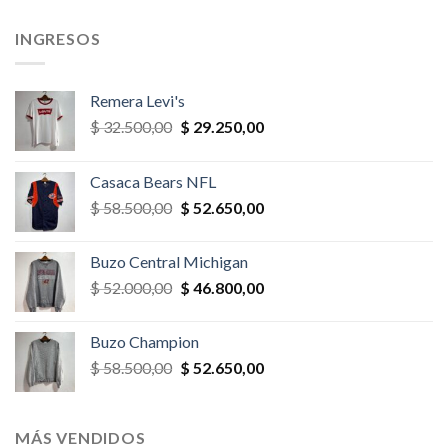
,00.
$ 65.000,00.
$ 55.250,00.
$ 52.000,00.
$ 44.200,
INGRESOS
Remera Levi's
El
El
$
32.500,00
$
29.250,00
precio
precio
original
actual
Casaca Bears NFL
era:
es:
El
El
$
58.500,00
$
52.650,00
$ 32.500,00.
$ 29.250,00.
precio
precio
original
actual
Buzo Central Michigan
era:
es:
El
El
$
52.000,00
$
46.800,00
$ 58.500,00.
$ 52.650,00.
precio
precio
original
actual
Buzo Champion
era:
es:
El
El
$
58.500,00
$
52.650,00
$ 52.000,00.
$ 46.800,00.
precio
precio
original
actual
era:
es:
MÁS VENDIDOS