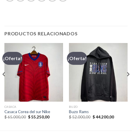
PRODUCTOS RELACIONADOS
¡Oferta!
¡Oferta!
CASACA
BUZO
Casaca Corea del sur Nike
Buzo Rams
El
El
El
El
$
65.000,00
$
55.250,00
$
52.000,00
$
44.200,00
precio
precio
precio
precio
original
actual
original
actual
era:
es:
era:
es: