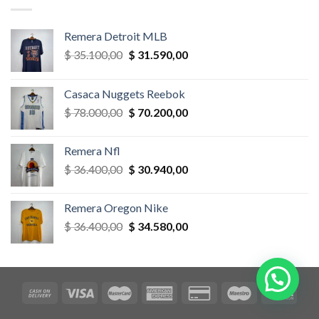
$ 58.500,00.
$ 52.650,00.
Remera Detroit MLB
El
El
$
35.100,00
$
31.590,00
precio
precio
original
actual
Casaca Nuggets Reebok
era:
es:
El
El
$
78.000,00
$
70.200,00
$ 35.100,00.
$ 31.590,00.
precio
precio
original
actual
Remera Nfl
era:
es:
El
El
$
36.400,00
$
30.940,00
$ 78.000,00.
$ 70.200,00.
precio
precio
original
actual
Remera Oregon Nike
era:
es:
El
El
$
36.400,00
$
34.580,00
$ 36.400,00.
$ 30.940,00.
precio
precio
original
actual
era:
es:
$ 36.400,00.
$ 34.580,00.