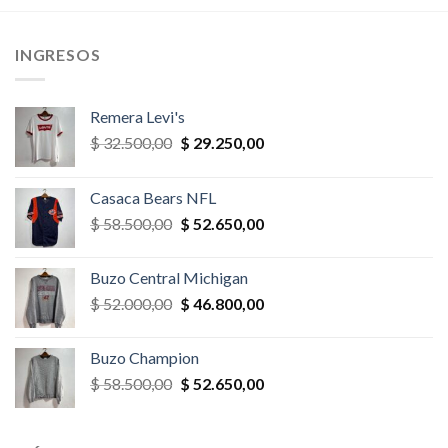
,00.
$ 32.500,00.
$ 29.250,00.
$ 52.000,00.
$ 49.400,
INGRESOS
Remera Levi's
El
El
$
32.500,00
$
29.250,00
precio
precio
original
actual
Casaca Bears NFL
era:
es:
El
El
$
58.500,00
$
52.650,00
$ 32.500,00.
$ 29.250,00.
precio
precio
original
actual
Buzo Central Michigan
era:
es:
El
El
$
52.000,00
$
46.800,00
$ 58.500,00.
$ 52.650,00.
precio
precio
original
actual
Buzo Champion
era:
es:
El
El
$
58.500,00
$
52.650,00
$ 52.000,00.
$ 46.800,00.
precio
precio
original
actual
era:
es: