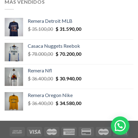
MÁS VENDIDOS
$ 58.500,00.
$ 52.650,00.
Remera Detroit MLB
El
El
$
35.100,00
$
31.590,00
precio
precio
original
actual
Casaca Nuggets Reebok
era:
es:
El
El
$
78.000,00
$
70.200,00
$ 35.100,00.
$ 31.590,00.
precio
precio
original
actual
Remera Nfl
era:
es:
El
El
$
36.400,00
$
30.940,00
$ 78.000,00.
$ 70.200,00.
precio
precio
original
actual
Remera Oregon Nike
era:
es:
El
El
$
36.400,00
$
34.580,00
$ 36.400,00.
$ 30.940,00.
precio
precio
original
actual
era:
es:
$ 36.400,00.
$ 34.580,00.