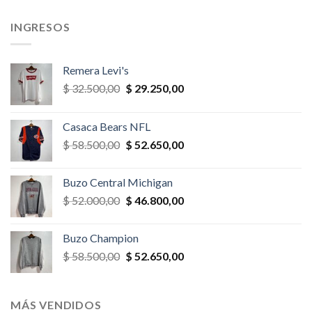
,00.
$ 35.100,00.
$ 31.590,00.
$ 39.000,00.
$ 33.150,
INGRESOS
Remera Levi's
El
El
$
32.500,00
$
29.250,00
precio
precio
original
actual
Casaca Bears NFL
era:
es:
El
El
$
58.500,00
$
52.650,00
$ 32.500,00.
$ 29.250,00.
precio
precio
original
actual
Buzo Central Michigan
era:
es:
El
El
$
52.000,00
$
46.800,00
$ 58.500,00.
$ 52.650,00.
precio
precio
original
actual
Buzo Champion
era:
es:
El
El
$
58.500,00
$
52.650,00
$ 52.000,00.
$ 46.800,00.
precio
precio
original
actual
era:
es:
MÁS VENDIDOS