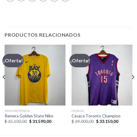
PRODUCTOS RELACIONADOS
¡Oferta!
¡Oferta!
INDUMENTARIA
CASACA
Remera Golden State Nike
Casaca Toronto Champion
El
El
El
El
$
35.100,00
$
31.590,00
$
39.000,00
$
33.150,00
precio
precio
precio
precio
original
actual
original
actual
era:
es:
era:
es: