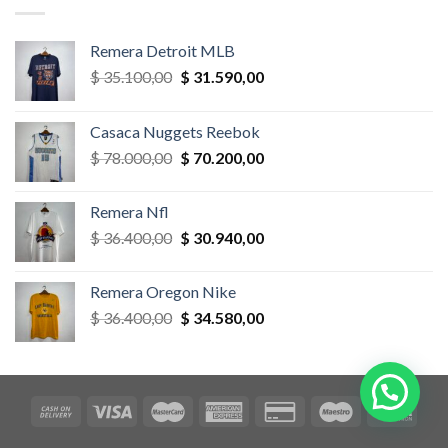
$ 58.500,00.
$ 52.650,00.
Remera Detroit MLB
El
El
$
35.100,00
$
31.590,00
precio
precio
original
actual
Casaca Nuggets Reebok
era:
es:
El
El
$
78.000,00
$
70.200,00
$ 35.100,00.
$ 31.590,00.
precio
precio
original
actual
Remera Nfl
era:
es:
El
El
$
36.400,00
$
30.940,00
$ 78.000,00.
$ 70.200,00.
precio
precio
original
actual
Remera Oregon Nike
era:
es:
El
El
$
36.400,00
$
34.580,00
$ 36.400,00.
$ 30.940,00.
precio
precio
original
actual
era:
es:
$ 36.400,00.
$ 34.580,00.