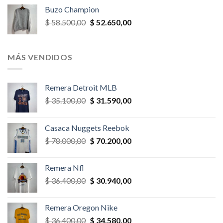
original
actual
Buzo Champion
era:
es:
El
El
$
58.500,00
$
52.650,00
$ 52.000,00.
$ 46.800,00.
precio
precio
original
actual
era:
es:
MÁS VENDIDOS
$ 58.500,00.
$ 52.650,00.
Remera Detroit MLB
El
El
$
35.100,00
$
31.590,00
precio
precio
original
actual
Casaca Nuggets Reebok
era:
es:
El
El
$
78.000,00
$
70.200,00
$ 35.100,00.
$ 31.590,00.
precio
precio
original
actual
Remera Nfl
era:
es:
El
El
$
36.400,00
$
30.940,00
$ 78.000,00.
$ 70.200,00.
precio
precio
original
actual
Remera Oregon Nike
era:
es:
El
El
$
36.400,00
$
34.580,00
$ 36.400,00.
$ 30.940,00.