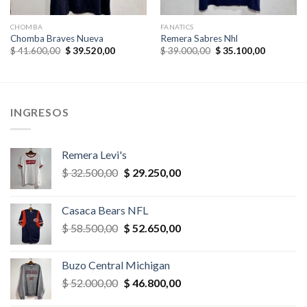
CHOMBA
FANATICS
Chomba Braves Nueva
Remera Sabres Nhl
El
El
El
El
$
41.600,00
$
39.520,00
$
39.000,00
$
35.100,00
precio
precio
precio
precio
original
actual
original
actual
era:
es:
era:
es:
,00.
$ 41.600,00.
$ 39.520,00.
$ 39.000,00.
$ 35.100,
INGRESOS
Remera Levi's
El
El
$
32.500,00
$
29.250,00
precio
precio
original
actual
Casaca Bears NFL
era:
es:
El
El
$
58.500,00
$
52.650,00
$ 32.500,00.
$ 29.250,00.
precio
precio
original
actual
Buzo Central Michigan
era:
es:
El
El
$
52.000,00
$
46.800,00
$ 58.500,00.
$ 52.650,00.
precio
precio