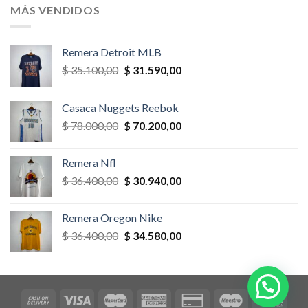
era:
es:
MÁS VENDIDOS
$ 58.500,00.
$ 52.650,00.
Remera Detroit MLB
El
El
$
35.100,00
$
31.590,00
precio
precio
original
actual
Casaca Nuggets Reebok
era:
es:
El
El
$
78.000,00
$
70.200,00
$ 35.100,00.
$ 31.590,00.
precio
precio
original
actual
Remera Nfl
era:
es:
El
El
$
36.400,00
$
30.940,00
$ 78.000,00.
$ 70.200,00.
precio
precio
original
actual
Remera Oregon Nike
era:
es:
El
El
$
36.400,00
$
34.580,00
$ 36.400,00.
$ 30.940,00.
precio
precio
original
actual
era:
es:
$ 36.400,00.
$ 34.580,00.