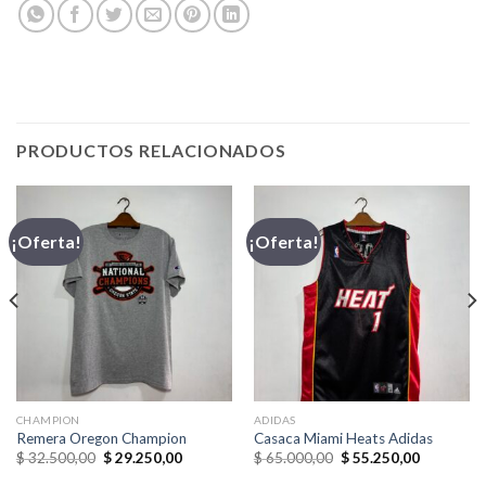
PRODUCTOS RELACIONADOS
¡Oferta!
¡Oferta!
CHAMPION
ADIDAS
Remera Oregon Champion
Casaca Miami Heats Adidas
El
El
El
El
$
32.500,00
$
29.250,00
$
65.000,00
$
55.250,00
precio
precio
precio
precio
original
actual
original
actual