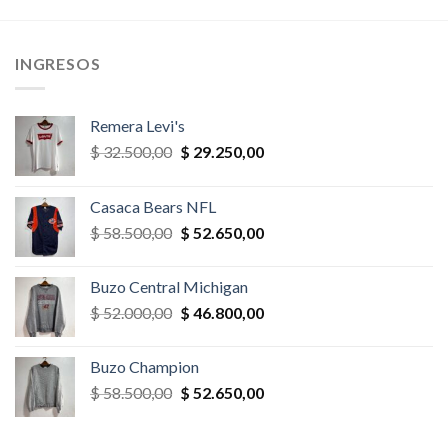
era:
es:
era:
es:
,00.
$ 32.500,00.
$ 29.250,00.
$ 65.000,00.
$ 55.250,
INGRESOS
Remera Levi's
El
El
$
32.500,00
$
29.250,00
precio
precio
original
actual
Casaca Bears NFL
era:
es:
El
El
$
58.500,00
$
52.650,00
$ 32.500,00.
$ 29.250,00.
precio
precio
original
actual
Buzo Central Michigan
era:
es:
El
El
$
52.000,00
$
46.800,00
$ 58.500,00.
$ 52.650,00.
precio
precio
original
actual
Buzo Champion
era:
es:
El
El
$
58.500,00
$
52.650,00
$ 52.000,00.
$ 46.800,00.
precio
precio
original
actual