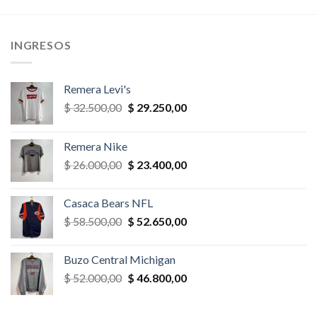
era:
es:
era:
es:
,00.
$ 35.100,00.
$ 31.590,00.
$ 52.000,00.
$ 44.200,
INGRESOS
Remera Levi's
El
El
$
32.500,00
$
29.250,00
precio
precio
original
actual
Remera Nike
era:
es:
El
El
$
26.000,00
$
23.400,00
$ 32.500,00.
$ 29.250,00.
precio
precio
original
actual
Casaca Bears NFL
era:
es:
El
El
$
58.500,00
$
52.650,00
$ 26.000,00.
$ 23.400,00.
precio
precio
original
actual
Buzo Central Michigan
era:
es:
El
El
$
52.000,00
$
46.800,00
$ 58.500,00.
$ 52.650,00.
precio
precio
original
actual