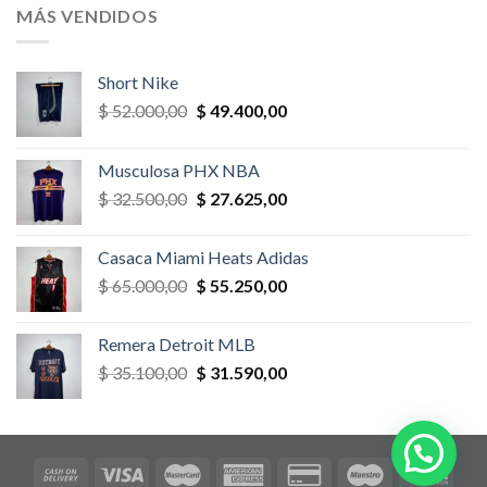
era:
es:
MÁS VENDIDOS
$ 52.000,00.
$ 46.800,00.
Short Nike
El
El
$
52.000,00
$
49.400,00
precio
precio
original
actual
Musculosa PHX NBA
era:
es:
El
El
$
32.500,00
$
27.625,00
$ 52.000,00.
$ 49.400,00.
precio
precio
original
actual
Casaca Miami Heats Adidas
era:
es:
El
El
$
65.000,00
$
55.250,00
$ 32.500,00.
$ 27.625,00.
precio
precio
original
actual
Remera Detroit MLB
era:
es:
El
El
$
35.100,00
$
31.590,00
$ 65.000,00.
$ 55.250,00.
precio
precio
original
actual
era:
es:
$ 35.100,00.
$ 31.590,00.