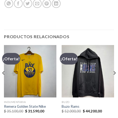
PRODUCTOS RELACIONADOS
¡Oferta!
¡Oferta!
INDUMENTARIA
BUZO
Remera Golden State Nike
Buzo Rams
El
El
El
El
$
35.100,00
$
31.590,00
$
52.000,00
$
44.200,00
precio
precio
precio
precio
original
actual
original
actual