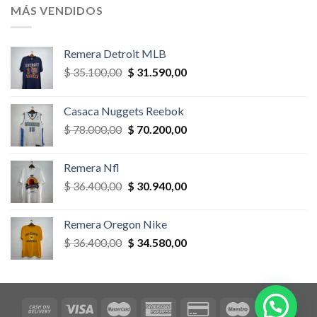
era:
es:
MÁS VENDIDOS
$ 58.500,00.
$ 52.650,00.
Remera Detroit MLB
El
El
$
35.100,00
$
31.590,00
precio
precio
original
actual
Casaca Nuggets Reebok
era:
es:
El
El
$
78.000,00
$
70.200,00
$ 35.100,00.
$ 31.590,00.
precio
precio
original
actual
Remera Nfl
era:
es:
El
El
$
36.400,00
$
30.940,00
$ 78.000,00.
$ 70.200,00.
precio
precio
original
actual
Remera Oregon Nike
era:
es:
El
El
$
36.400,00
$
34.580,00
$ 36.400,00.
$ 30.940,00.
precio
precio
original
actual
era:
es:
$ 36.400,00.
$ 34.580,00.