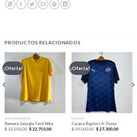
PRODUCTOS RELACIONADOS
¡Oferta!
¡Oferta!
INDUMENTARIA
CASACA
Remera Georgia Tech Nike
Casaca Raptors fc Puma
El
El
El
El
$
32.500,00
$
22.750,00
$
39.000,00
$
27.300,00
precio
precio
precio
precio
original
actual
original
actual