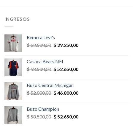
era:
es:
era:
es:
,00.
$ 32.500,00.
$ 22.750,00.
$ 39.000,00.
$ 27.300,
INGRESOS
Remera Levi's
El
El
$
32.500,00
$
29.250,00
precio
precio
original
actual
Casaca Bears NFL
era:
es:
El
El
$
58.500,00
$
52.650,00
$ 32.500,00.
$ 29.250,00.
precio
precio
original
actual
Buzo Central Michigan
era:
es:
El
El
$
52.000,00
$
46.800,00
$ 58.500,00.
$ 52.650,00.
precio
precio
original
actual
Buzo Champion
era:
es:
El
El
$
58.500,00
$
52.650,00
$ 52.000,00.
$ 46.800,00.
precio
precio
original
actual