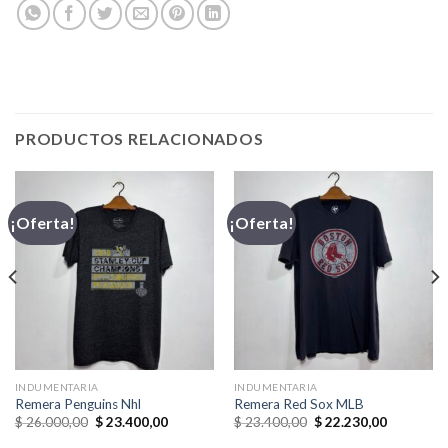
PRODUCTOS RELACIONADOS
¡Oferta!
¡Oferta!
INDUMENTARIA
INDUMENTARIA
Remera Penguins Nhl
Remera Red Sox MLB
El
El
El
El
$
26.000,00
$
23.400,00
$
23.400,00
$
22.230,00
precio
precio
precio
precio
original
actual
original
actual