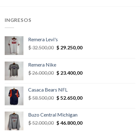
era:
es:
era:
es:
,00.
$ 26.000,00.
$ 23.400,00.
$ 23.400,00.
$ 22.230,
INGRESOS
Remera Levi's
El
El
$
32.500,00
$
29.250,00
precio
precio
original
actual
Remera Nike
era:
es:
El
El
$
26.000,00
$
23.400,00
$ 32.500,00.
$ 29.250,00.
precio
precio
original
actual
Casaca Bears NFL
era:
es:
El
El
$
58.500,00
$
52.650,00
$ 26.000,00.
$ 23.400,00.
precio
precio
original
actual
Buzo Central Michigan
era:
es:
El
El
$
52.000,00
$
46.800,00
$ 58.500,00.
$ 52.650,00.
precio
precio
original
actual