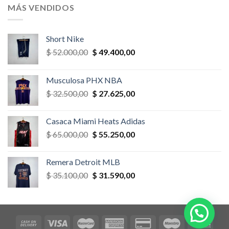
era:
es:
MÁS VENDIDOS
$ 52.000,00.
$ 46.800,00.
Short Nike
El
El
$
52.000,00
$
49.400,00
precio
precio
original
actual
Musculosa PHX NBA
era:
es:
El
El
$
32.500,00
$
27.625,00
$ 52.000,00.
$ 49.400,00.
precio
precio
original
actual
Casaca Miami Heats Adidas
era:
es:
El
El
$
65.000,00
$
55.250,00
$ 32.500,00.
$ 27.625,00.
precio
precio
original
actual
Remera Detroit MLB
era:
es:
El
El
$
35.100,00
$
31.590,00
$ 65.000,00.
$ 55.250,00.
precio
precio
original
actual
era:
es:
$ 35.100,00.
$ 31.590,00.