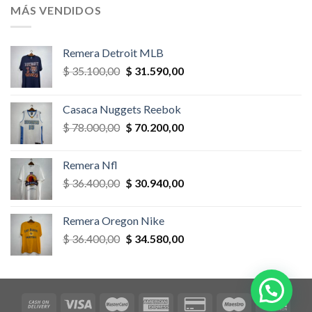
era:
es:
MÁS VENDIDOS
$ 58.500,00.
$ 52.650,00.
Remera Detroit MLB
El
El
$
35.100,00
$
31.590,00
precio
precio
original
actual
Casaca Nuggets Reebok
era:
es:
El
El
$
78.000,00
$
70.200,00
$ 35.100,00.
$ 31.590,00.
precio
precio
original
actual
Remera Nfl
era:
es:
El
El
$
36.400,00
$
30.940,00
$ 78.000,00.
$ 70.200,00.
precio
precio
original
actual
Remera Oregon Nike
era:
es:
El
El
$
36.400,00
$
34.580,00
$ 36.400,00.
$ 30.940,00.
precio
precio
original
actual
era:
es:
$ 36.400,00.
$ 34.580,00.