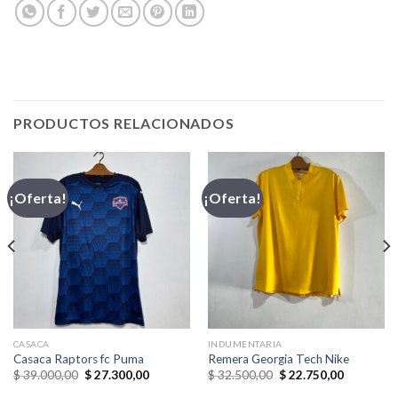
PRODUCTOS RELACIONADOS
¡Oferta!
¡Oferta!
CASACA
INDUMENTARIA
Casaca Raptors fc Puma
Remera Georgia Tech Nike
El
El
El
El
$
39.000,00
$
27.300,00
$
32.500,00
$
22.750,00
precio
precio
precio
precio
original
actual
original
actual