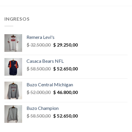
era:
es:
era:
es:
,00.
$ 39.000,00.
$ 27.300,00.
$ 32.500,00.
$ 22.750,
INGRESOS
Remera Levi's
El
El
$
32.500,00
$
29.250,00
precio
precio
original
actual
Casaca Bears NFL
era:
es:
El
El
$
58.500,00
$
52.650,00
$ 32.500,00.
$ 29.250,00.
precio
precio
original
actual
Buzo Central Michigan
era:
es:
El
El
$
52.000,00
$
46.800,00
$ 58.500,00.
$ 52.650,00.
precio
precio
original
actual
Buzo Champion
era:
es:
El
El
$
58.500,00
$
52.650,00
$ 52.000,00.
$ 46.800,00.
precio
precio
original
actual