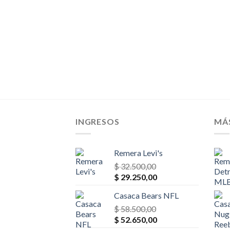
El
25,00
o
precio
al
actual
es:
00,00.
$ 27.625,00.
INGRESOS
MÁ
Remera Levi's
$
32.500,00
El
El
$
29.250,00
precio
precio
Casaca Bears NFL
original
actual
era:
$
58.500,00
es:
El
El
$ 32.500,00.
$
52.650,00
$ 29.250,00.
precio
precio