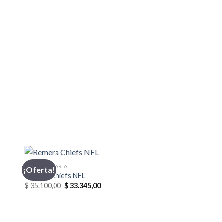
INDUMENTARIA
¡Oferta!
Remera Chiefs NFL
El
El
$
35.100,00
$
33.345,00
precio
precio
original
actual
era:
es:
0.
$ 35.100,00.
$ 33.345,00.