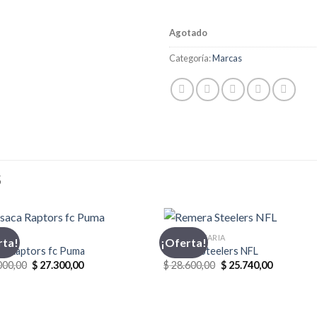
Agotado
Categoría:
Marcas
S
CA
INDUMENTARIA
rta!
¡Oferta!
ca Raptors fc Puma
Remera Steelers NFL
El
El
El
El
000,00
$
27.300,00
$
28.600,00
$
25.740,00
precio
precio
precio
precio
original
actual
original
actual
era:
es:
era:
es:
$ 39.000,00.
$ 27.300,00.
$ 28.600,00.
$ 25.740,0