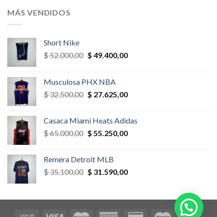
era:
es:
MÁS VENDIDOS
$ 52.000,00.
$ 46.800,00.
Short Nike
El
El
$
52.000,00
$
49.400,00
precio
precio
original
actual
Musculosa PHX NBA
era:
es:
El
El
$
32.500,00
$
27.625,00
$ 52.000,00.
$ 49.400,00.
precio
precio
original
actual
Casaca Miami Heats Adidas
era:
es:
El
El
$
65.000,00
$
55.250,00
$ 32.500,00.
$ 27.625,00.
precio
precio
original
actual
Remera Detroit MLB
era:
es:
El
El
$
35.100,00
$
31.590,00
$ 65.000,00.
$ 55.250,00.
precio
precio
original
actual
era:
es:
$ 35.100,00.
$ 31.590,00.