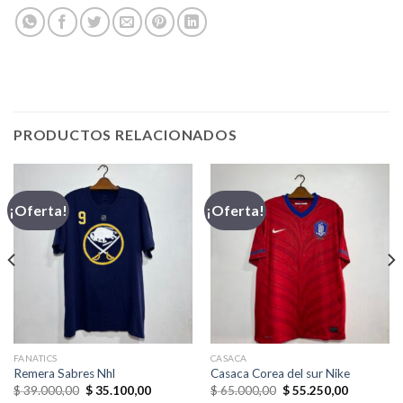
PRODUCTOS RELACIONADOS
¡Oferta!
¡Oferta!
FANATICS
CASACA
Remera Sabres Nhl
Casaca Corea del sur Nike
El
El
El
El
$
39.000,00
$
35.100,00
$
65.000,00
$
55.250,00
precio
precio
precio
precio