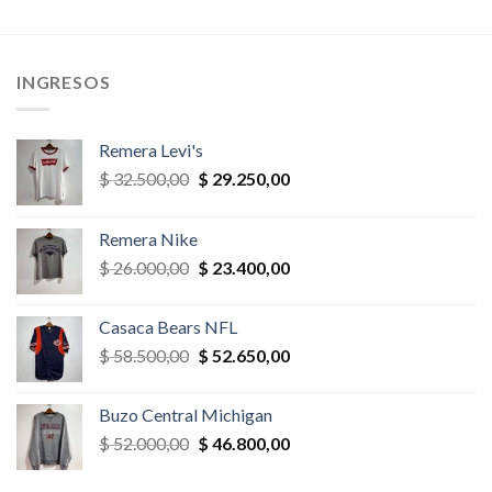
original
actual
original
actual
era:
es:
era:
es:
,00.
$ 39.000,00.
$ 35.100,00.
$ 65.000,00.
$ 55.250,
INGRESOS
Remera Levi's
El
El
$
32.500,00
$
29.250,00
precio
precio
original
actual
Remera Nike
era:
es:
El
El
$
26.000,00
$
23.400,00
$ 32.500,00.
$ 29.250,00.
precio
precio
original
actual
Casaca Bears NFL
era:
es:
El
El
$
58.500,00
$
52.650,00
$ 26.000,00.
$ 23.400,00.
precio
precio
original
actual
Buzo Central Michigan
era:
es:
El
El
$
52.000,00
$
46.800,00
$ 58.500,00.
$ 52.650,00.
precio
precio
original
actual