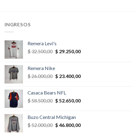
precio
precio
era:
es:
original
actual
,00.
$ 35.100,00.
$ 33.345,00.
era:
es:
$ 32.500,00.
$ 30.875,
INGRESOS
Remera Levi's
El
El
$
32.500,00
$
29.250,00
precio
precio
original
actual
Remera Nike
era:
es:
El
El
$
26.000,00
$
23.400,00
$ 32.500,00.
$ 29.250,00.
precio
precio
original
actual
Casaca Bears NFL
era:
es:
El
El
$
58.500,00
$
52.650,00
$ 26.000,00.
$ 23.400,00.
precio
precio
original
actual
Buzo Central Michigan
era:
es:
El
El
$
52.000,00
$
46.800,00
$ 58.500,00.
$ 52.650,00.
precio
precio