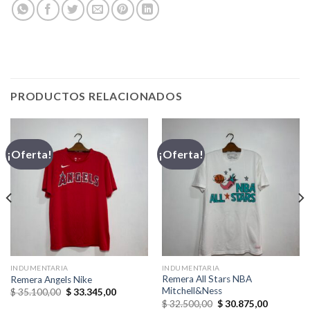
PRODUCTOS RELACIONADOS
¡Oferta!
¡Oferta!
INDUMENTARIA
INDUMENTARIA
Remera All Stars NBA
Remera Angels Nike
Mitchell&Ness
El
El
$
35.100,00
$
33.345,00
precio
precio
El
El
$
32.500,00
$
30.875,00
original
actual