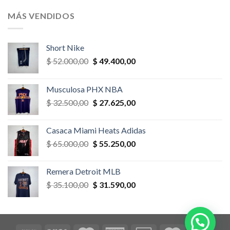
original
actual
era:
es:
MÁS VENDIDOS
$ 52.000,00.
$ 46.800,00.
Short Nike
El
El
$
52.000,00
$
49.400,00
precio
precio
original
actual
Musculosa PHX NBA
era:
es:
El
El
$
32.500,00
$
27.625,00
$ 52.000,00.
$ 49.400,00.
precio
precio
original
actual
Casaca Miami Heats Adidas
era:
es:
El
El
$
65.000,00
$
55.250,00
$ 32.500,00.
$ 27.625,00.
precio
precio
original
actual
Remera Detroit MLB
era:
es:
El
El
$
35.100,00
$
31.590,00
$ 65.000,00.
$ 55.250,00.
precio
precio
original
actual
era:
es:
$ 35.100,00.
$ 31.590,00.