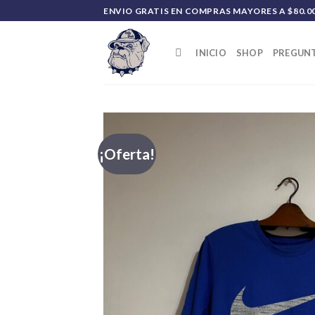
Saltar
ENVIO GRATIS EN COMPRAS MAYORES A $80.0
al
contenido
INICIO
SHOP
PREGUNT
¡Oferta!