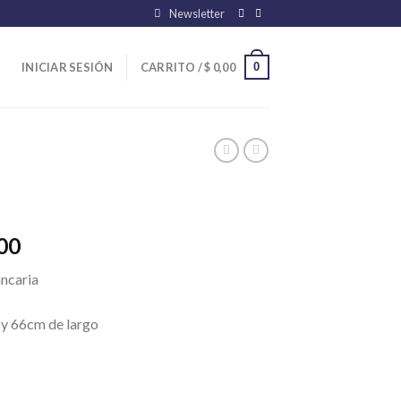
Newsletter
0
INICIAR SESIÓN
CARRITO /
$
0,00
El
00
precio
ancaria
actual
es:
 y 66cm de largo
00.
$ 8.100,00.