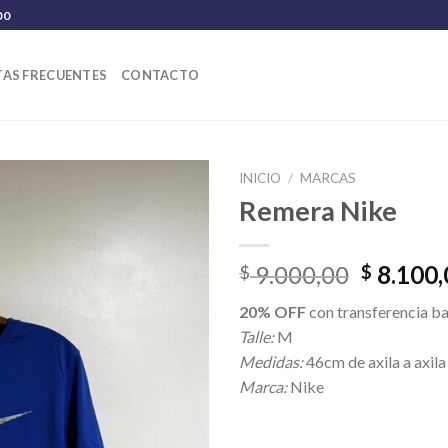
00
AS FRECUENTES
CONTACTO
INICIO
/
MARCAS
Remera Nike
El
9.000,00
8.100,
$
$
precio
20% OFF
con transferencia b
original
Talle:
M
era:
Medidas:
46cm de axila a axila
$ 9.000,
Marca:
Nike