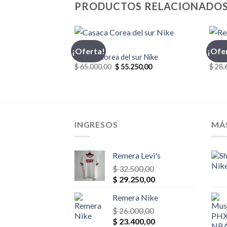
PRODUCTOS RELACIONADO
CASACA
INDU
¡Oferta!
¡Ofe
Nhl
Casaca Corea del sur Nike
Reme
El
El
El
00,00
$
65.000,00
$
55.250,00
$
28.
o
precio
precio
precio
al
actual
original
actual
es:
era:
es:
00,00.
$ 23.400,00.
$ 65.000,00.
$ 55.250,00.
INGRESOS
MÁ
Remera Levi's
$
32.500,00
El
El
$
29.250,00
precio
precio
Remera Nike
original
actual
era:
$
26.000,00
es:
El
El
$ 32.500,00.
$
23.400,00
$ 29.250,00.