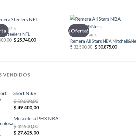
S
MENTARIA
rta!
¡Oferta!
ra Steelers NFL
INDUMENTARIA
El
El
600,00
$
25.740,00
Remera All Stars NBA Mitchell&N
precio
precio
El
El
$
32.500,00
$
30.875,00
original
actual
precio
precio
era:
es:
original
actual
$ 28.600,00.
$ 25.740,00.
era:
es:
$ 32.500,00.
$ 30.875,0
S VENDIDOS
Short Nike
$
52.000,00
El
El
$
49.400,00
precio
precio
Musculosa PHX NBA
original
actual
era:
$
32.500,00
es:
El
El
$ 52.000,00.
$
27.625,00
$ 49.400,00.