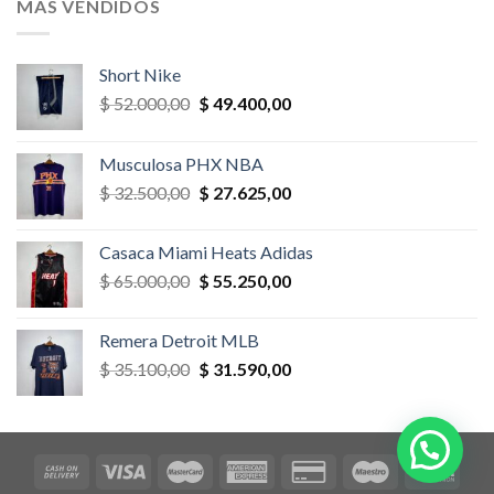
MÁS VENDIDOS
$ 52.000,00.
$ 46.800,00.
Short Nike
El
El
$
52.000,00
$
49.400,00
precio
precio
original
actual
Musculosa PHX NBA
era:
es:
El
El
$
32.500,00
$
27.625,00
$ 52.000,00.
$ 49.400,00.
precio
precio
original
actual
Casaca Miami Heats Adidas
era:
es:
El
El
$
65.000,00
$
55.250,00
$ 32.500,00.
$ 27.625,00.
precio
precio
original
actual
Remera Detroit MLB
era:
es:
El
El
$
35.100,00
$
31.590,00
$ 65.000,00.
$ 55.250,00.
precio
precio
original
actual
era:
es:
$ 35.100,00.
$ 31.590,00.