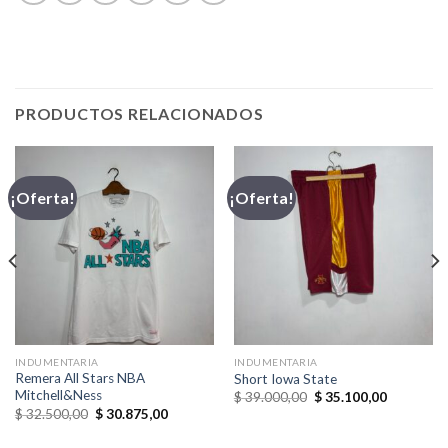
PRODUCTOS RELACIONADOS
¡Oferta!
¡Oferta!
INDUMENTARIA
INDUMENTARIA
Remera All Stars NBA
Short Iowa State
Mitchell&Ness
El
El
$
39.000,00
$
35.100,00
precio
precio
El
El
$
32.500,00
$
30.875,00
original
actual
precio
precio
era:
es:
original
actual