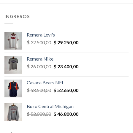
,00.
$ 39.000,00.
$ 35.100,
era:
es:
$ 32.500,00.
$ 30.875,00.
INGRESOS
Remera Levi's
El
El
$
32.500,00
$
29.250,00
precio
precio
original
actual
Remera Nike
era:
es:
El
El
$
26.000,00
$
23.400,00
$ 32.500,00.
$ 29.250,00.
precio
precio
original
actual
Casaca Bears NFL
era:
es:
El
El
$
58.500,00
$
52.650,00
$ 26.000,00.
$ 23.400,00.
precio
precio
original
actual
Buzo Central Michigan
era:
es:
El
El
$
52.000,00
$
46.800,00
$ 58.500,00.
$ 52.650,00.
precio
precio
original
actual
era:
es: