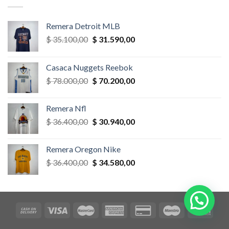
$ 58.500,00.
$ 52.650,00.
Remera Detroit MLB
El
El
$
35.100,00
$
31.590,00
precio
precio
original
actual
Casaca Nuggets Reebok
era:
es:
El
El
$
78.000,00
$
70.200,00
$ 35.100,00.
$ 31.590,00.
precio
precio
original
actual
Remera Nfl
era:
es:
El
El
$
36.400,00
$
30.940,00
$ 78.000,00.
$ 70.200,00.
precio
precio
original
actual
Remera Oregon Nike
era:
es:
El
El
$
36.400,00
$
34.580,00
$ 36.400,00.
$ 30.940,00.
precio
precio
original
actual
era:
es:
$ 36.400,00.
$ 34.580,00.