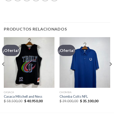
PRODUCTOS RELACIONADOS
¡Oferta!
¡Oferta!
CASACA
CHOMBA
Casaca Mitchell and Ness
Chomba Colts NFL
El
El
El
El
$
58.500,00
$
40.950,00
$
39.000,00
$
35.100,00
precio
precio
precio
precio
original
actual
original
actual
era:
es:
era:
es: