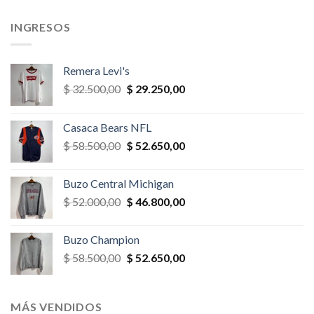
,00.
$ 58.500,00.
$ 40.950,00.
$ 39.000,00.
$ 35.100,
INGRESOS
Remera Levi's
El
El
$
32.500,00
$
29.250,00
precio
precio
original
actual
Casaca Bears NFL
era:
es:
El
El
$
58.500,00
$
52.650,00
$ 32.500,00.
$ 29.250,00.
precio
precio
original
actual
Buzo Central Michigan
era:
es:
El
El
$
52.000,00
$
46.800,00
$ 58.500,00.
$ 52.650,00.
precio
precio
original
actual
Buzo Champion
era:
es:
El
El
$
58.500,00
$
52.650,00
$ 52.000,00.
$ 46.800,00.
precio
precio
original
actual
era:
es:
MÁS VENDIDOS