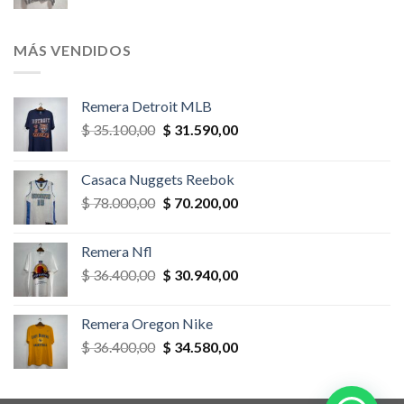
precio
precio
original
actual
era:
es:
MÁS VENDIDOS
$ 58.500,00.
$ 52.650,00.
Remera Detroit MLB
El
El
$
35.100,00
$
31.590,00
precio
precio
original
actual
Casaca Nuggets Reebok
era:
es:
El
El
$
78.000,00
$
70.200,00
$ 35.100,00.
$ 31.590,00.
precio
precio
original
actual
Remera Nfl
era:
es:
El
El
$
36.400,00
$
30.940,00
$ 78.000,00.
$ 70.200,00.
precio
precio
original
actual
Remera Oregon Nike
era:
es:
El
El
$
36.400,00
$
34.580,00
$ 36.400,00.
$ 30.940,00.
precio
precio
original
actual
era:
es: