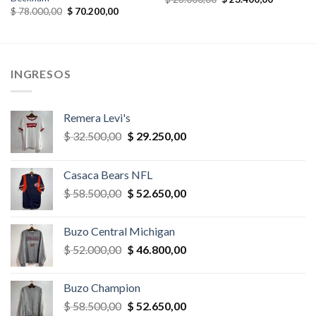
precio
precio
El
El
$
78.000,00
$
70.200,00
original
actual
precio
precio
era:
es:
original
actual
,00.
$ 26.000,00.
$ 23.400,
era:
es:
$ 78.000,00.
$ 70.200,00.
INGRESOS
Remera Levi's
El
El
$
32.500,00
$
29.250,00
precio
precio
original
actual
Casaca Bears NFL
era:
es:
El
El
$
58.500,00
$
52.650,00
$ 32.500,00.
$ 29.250,00.
precio
precio
original
actual
Buzo Central Michigan
era:
es:
El
El
$
52.000,00
$
46.800,00
$ 58.500,00.
$ 52.650,00.
precio
precio
original
actual
Buzo Champion
era:
es:
El
El
$
58.500,00
$
52.650,00
$ 52.000,00.
$ 46.800,00.