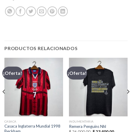
PRODUCTOS RELACIONADOS
¡Oferta!
¡Oferta!
CASACA
INDUMENTARIA
Casaca Inglaterra Mundial 1998
Remera Penguins Nhl
Beckham
El
El
$
26.000,00
$
23.400,00