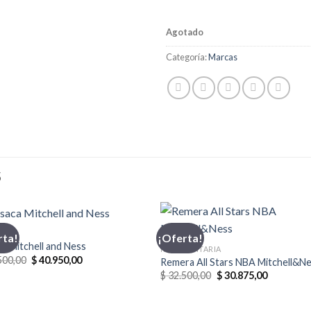
Agotado
Categoría:
Marcas
S
CA
rta!
¡Oferta!
a Mitchell and Ness
INDUMENTARIA
El
El
500,00
$
40.950,00
Remera All Stars NBA Mitchell&N
precio
precio
El
El
$
32.500,00
$
30.875,00
original
actual
precio
precio
era:
es:
original
actual
$ 58.500,00.
$ 40.950,00.
era:
es: