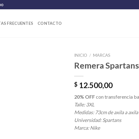
00
AS FRECUENTES
CONTACTO
INICIO
/
MARCAS
Remera Spartans
12.500,00
$
20% OFF
con transferencia ba
Talle: 3XL
Medidas: 73cm de axila a axila
Universidad: Spartans
Marca: Nike