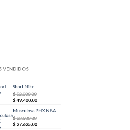
$ 32.500,00.
$ 30.875,0
S VENDIDOS
Short Nike
$
52.000,00
El
El
$
49.400,00
precio
precio
Musculosa PHX NBA
original
actual
era:
$
32.500,00
es:
El
El
$ 52.000,00.
$
27.625,00
$ 49.400,00.
precio
precio