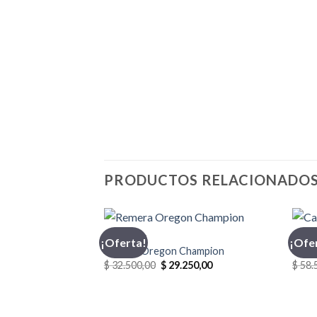
PRODUCTOS RELACIONADO
CHAMPION
CASA
¡Oferta!
¡Ofe
Remera Oregon Champion
Casac
El
El
$
32.500,00
$
29.250,00
$
58.
precio
precio
original
actual
era:
es:
$ 32.500,00.
$ 29.250,00.