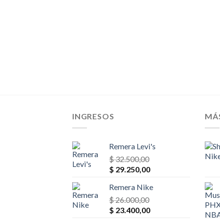
ueva
El
00,00
o
precio
al
actual
es:
00,00.
$ 27.300,00.
INGRESOS
MÁ
Remera Levi's
$
32.500,00
El
El
$
29.250,00
precio
precio
Remera Nike
original
actual
era:
$
26.000,00
es:
El
El
$ 32.500,00.
$
23.400,00
$ 29.250,00.
precio
precio