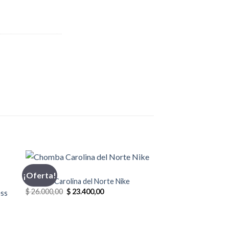
CHOMBA
¡Oferta!
Chomba Carolina del Norte Nike
El
El
$
26.000,00
$
23.400,00
ess
precio
precio
original
actual
era:
es:
$ 26.000,00.
$ 23.400,00.