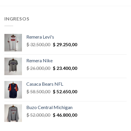
era:
es:
era:
es:
$ 32.500,00.
$ 29.250,00.
$ 78.000,00.
$ 70.200,
INGRESOS
Remera Levi's
El
El
$
32.500,00
$
29.250,00
precio
precio
original
actual
Remera Nike
era:
es:
El
El
$
26.000,00
$
23.400,00
$ 32.500,00.
$ 29.250,00.
precio
precio
original
actual
Casaca Bears NFL
era:
es:
El
El
$
58.500,00
$
52.650,00
$ 26.000,00.
$ 23.400,00.
precio
precio
original
actual
Buzo Central Michigan
era:
es:
El
El
$
52.000,00
$
46.800,00
$ 58.500,00.
$ 52.650,00.
precio
precio
original
actual