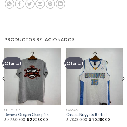
PRODUCTOS RELACIONADOS
¡Oferta!
¡Oferta!
,00.
CHAMPION
CASACA
Remera Oregon Champion
Casaca Nuggets Reebok
El
El
El
El
$
32.500,00
$
29.250,00
$
78.000,00
$
70.200,00
precio
precio
precio
precio
original
actual
original
actual