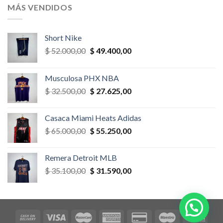
era:
es:
MÁS VENDIDOS
$ 52.000,00.
$ 46.800,00.
Short Nike
El
El
$
52.000,00
$
49.400,00
precio
precio
original
actual
Musculosa PHX NBA
era:
es:
El
El
$
32.500,00
$
27.625,00
$ 52.000,00.
$ 49.400,00.
precio
precio
original
actual
Casaca Miami Heats Adidas
era:
es:
El
El
$
65.000,00
$
55.250,00
$ 32.500,00.
$ 27.625,00.
precio
precio
original
actual
Remera Detroit MLB
era:
es:
El
El
$
35.100,00
$
31.590,00
$ 65.000,00.
$ 55.250,00.
precio
precio
original
actual
era:
es:
$ 35.100,00.
$ 31.590,00.