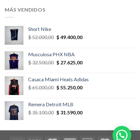
original
actual
era:
es:
MÁS VENDIDOS
$ 52.000,00.
$ 46.800,00.
Short Nike
El
El
$
52.000,00
$
49.400,00
precio
precio
original
actual
Musculosa PHX NBA
era:
es:
El
El
$
32.500,00
$
27.625,00
$ 52.000,00.
$ 49.400,00.
precio
precio
original
actual
Casaca Miami Heats Adidas
era:
es:
El
El
$
65.000,00
$
55.250,00
$ 32.500,00.
$ 27.625,00.
precio
precio
original
actual
Remera Detroit MLB
era:
es:
El
El
$
35.100,00
$
31.590,00
$ 65.000,00.
$ 55.250,00.
precio
precio
original
actual
era:
es:
$ 35.100,00.
$ 31.590,00.