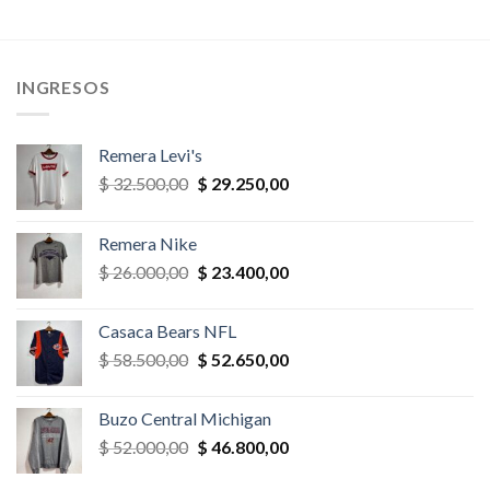
era:
es:
era:
es:
,00.
$ 58.500,00.
$ 40.950,00.
$ 35.100,00.
$ 33.345,
INGRESOS
Remera Levi's
El
El
$
32.500,00
$
29.250,00
precio
precio
original
actual
Remera Nike
era:
es:
El
El
$
26.000,00
$
23.400,00
$ 32.500,00.
$ 29.250,00.
precio
precio
original
actual
Casaca Bears NFL
era:
es:
El
El
$
58.500,00
$
52.650,00
$ 26.000,00.
$ 23.400,00.
precio
precio
original
actual
Buzo Central Michigan
era:
es:
El
El
$
52.000,00
$
46.800,00
$ 58.500,00.
$ 52.650,00.
precio
precio