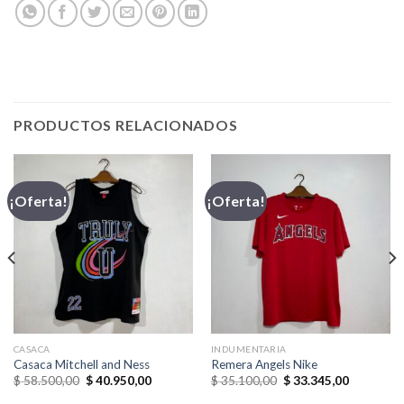
PRODUCTOS RELACIONADOS
¡Oferta!
¡Oferta!
CASACA
INDUMENTARIA
Casaca Mitchell and Ness
Remera Angels Nike
El
El
El
El
$
58.500,00
$
40.950,00
$
35.100,00
$
33.345,00
precio
precio
precio
precio
original
actual
original
actual