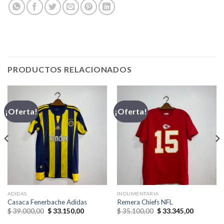
PRODUCTOS RELACIONADOS
¡Oferta!
¡Oferta!
ADIDAS
INDUMENTARIA
Casaca Fenerbache Adidas
Remera Chiefs NFL
El
El
El
El
$
39.000,00
$
33.150,00
$
35.100,00
$
33.345,00
precio
precio
precio
precio
original
actual
original
actual