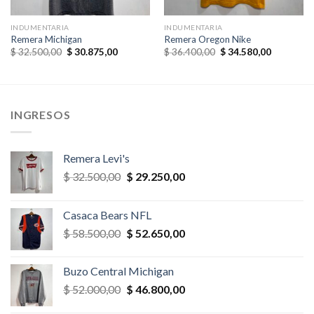
INDUMENTARIA
INDUMENTARIA
Remera Michigan
Remera Oregon Nike
El
El
El
El
$
32.500,00
$
30.875,00
$
36.400,00
$
34.580,00
precio
precio
precio
precio
original
actual
original
actual
era:
es:
era:
es:
,00.
$ 32.500,00.
$ 30.875,00.
$ 36.400,00.
$ 34.580,
INGRESOS
Remera Levi's
El
El
$
32.500,00
$
29.250,00
precio
precio
original
actual
Casaca Bears NFL
era:
es:
El
El
$
58.500,00
$
52.650,00
$ 32.500,00.
$ 29.250,00.
precio
precio
original
actual
Buzo Central Michigan
era:
es:
El
El
$
52.000,00
$
46.800,00
$ 58.500,00.
$ 52.650,00.
precio
precio