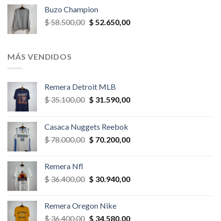
original
actual
Buzo Champion
era:
es:
El
El
$
58.500,00
$
52.650,00
$ 52.000,00.
$ 46.800,00.
precio
precio
original
actual
era:
es:
MÁS VENDIDOS
$ 58.500,00.
$ 52.650,00.
Remera Detroit MLB
El
El
$
35.100,00
$
31.590,00
precio
precio
original
actual
Casaca Nuggets Reebok
era:
es:
El
El
$
78.000,00
$
70.200,00
$ 35.100,00.
$ 31.590,00.
precio
precio
original
actual
Remera Nfl
era:
es:
El
El
$
36.400,00
$
30.940,00
$ 78.000,00.
$ 70.200,00.
precio
precio
original
actual
Remera Oregon Nike
era:
es:
El
El
$
36.400,00
$
34.580,00
$ 36.400,00.
$ 30.940,00.