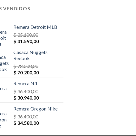
S VENDIDOS
Remera Detroit MLB
$
35.100,00
El
El
$
31.590,00
precio
precio
Casaca Nuggets
original
actual
Reebok
era:
es:
$
78.000,00
$ 35.100,00.
$ 31.590,00.
El
El
$
70.200,00
precio
precio
Remera Nfl
original
actual
era:
$
36.400,00
es:
El
El
$ 78.000,00.
$
30.940,00
$ 70.200,00.
precio
precio
Remera Oregon Nike
original
actual
era:
$
36.400,00
es:
El
El
$ 36.400,00.
$
34.580,00
$ 30.940,00.
precio
precio
original
actual