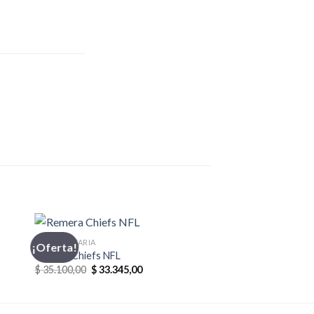
INDUMENTARIA
¡Oferta!
Remera Chiefs NFL
El
El
$
35.100,00
$
33.345,00
precio
precio
original
actual
era:
es:
0.
$ 35.100,00.
$ 33.345,00.