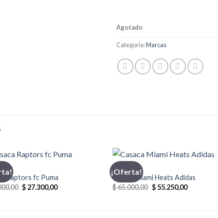
Agotado
Categoría:
Marcas
S
CA
ADIDAS
rta!
¡Oferta!
ca Raptors fc Puma
Casaca Miami Heats Adidas
El
El
El
El
000,00
$
27.300,00
$
65.000,00
$
55.250,00
precio
precio
precio
precio
original
actual
original
actual
era:
es:
era:
es:
$ 39.000,00.
$ 27.300,00.
$ 65.000,00.
$ 55.250,0