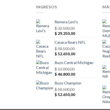
INGRESOS
MÁ
Remera Levi's
$
32.500,00
El
El
$
29.250,00
precio
precio
Casaca Bears NFL
original
actual
era:
$
58.500,00
es:
El
El
$ 32.500,00.
$
52.650,00
$ 29.250,00.
precio
precio
Buzo Central Michigan
original
actual
era:
$
52.000,00
es:
El
El
$ 58.500,00.
$
46.800,00
$ 52.650,00.
precio
precio
Buzo Champion
original
actual
era:
$
58.500,00
es:
El
El
$ 52.000,00.
$
52.650,00
$ 46.800,00.
precio
precio
original
actual
era:
es: