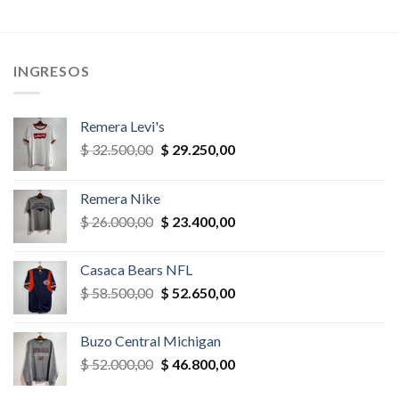
era:
es:
era:
es:
$ 36.400,00.
$ 32.760,00.
$ 65.000,00.
$ 55.250,
,00.
INGRESOS
Remera Levi's
El
El
$
32.500,00
$
29.250,00
precio
precio
original
actual
Remera Nike
era:
es:
El
El
$
26.000,00
$
23.400,00
$ 32.500,00.
$ 29.250,00.
precio
precio
original
actual
Casaca Bears NFL
era:
es:
El
El
$
58.500,00
$
52.650,00
$ 26.000,00.
$ 23.400,00.
precio
precio
original
actual
Buzo Central Michigan
era:
es:
El
El
$
52.000,00
$
46.800,00
$ 58.500,00.
$ 52.650,00.
precio
precio