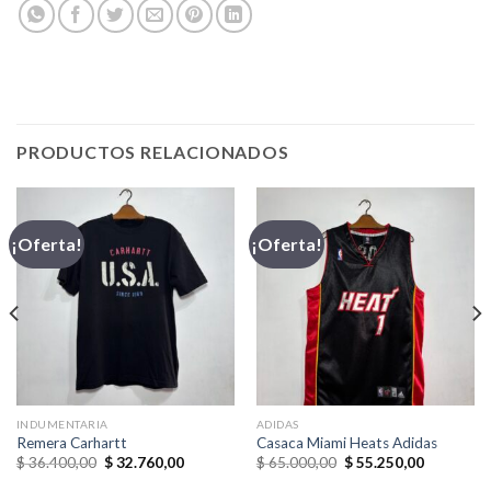
PRODUCTOS RELACIONADOS
¡Oferta!
¡Oferta!
INDUMENTARIA
ADIDAS
Remera Carhartt
Casaca Miami Heats Adidas
El
El
El
El
$
36.400,00
$
32.760,00
$
65.000,00
$
55.250,00
precio
precio
precio
precio
original
actual
original
actual