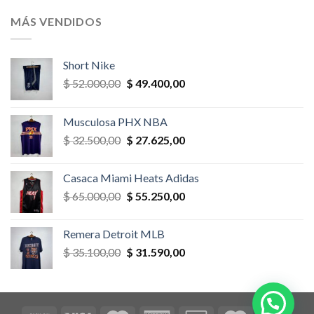
original
actual
era:
es:
MÁS VENDIDOS
$ 52.000,00.
$ 46.800,00.
Short Nike
El
El
$
52.000,00
$
49.400,00
precio
precio
original
actual
Musculosa PHX NBA
era:
es:
El
El
$
32.500,00
$
27.625,00
$ 52.000,00.
$ 49.400,00.
precio
precio
original
actual
Casaca Miami Heats Adidas
era:
es:
El
El
$
65.000,00
$
55.250,00
$ 32.500,00.
$ 27.625,00.
precio
precio
original
actual
Remera Detroit MLB
era:
es:
El
El
$
35.100,00
$
31.590,00
$ 65.000,00.
$ 55.250,00.
precio
precio
original
actual
era:
es:
$ 35.100,00.
$ 31.590,00.