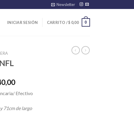
Newsletter
0
INICIAR SESIÓN
CARRITO /
$
0,00
ERA
 NFL
El
40,00
precio
ncaria/ Efectivo
l
actual
es:
 y 71cm de largo
00,00.
$ 25.740,00.