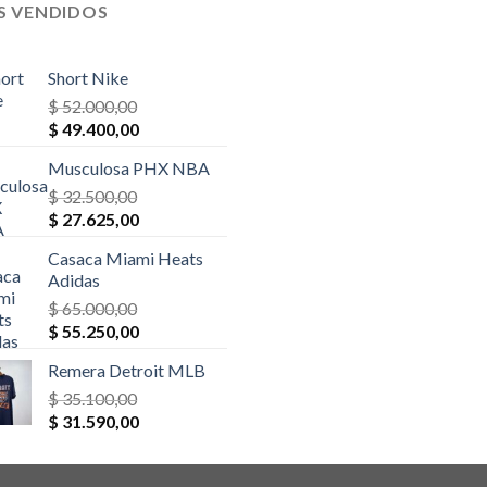
S VENDIDOS
Short Nike
$
52.000,00
El
El
$
49.400,00
precio
precio
Musculosa PHX NBA
original
actual
era:
$
32.500,00
es:
El
El
$ 52.000,00.
$
27.625,00
$ 49.400,00.
precio
precio
Casaca Miami Heats
original
actual
Adidas
era:
es:
$
65.000,00
$ 32.500,00.
$ 27.625,00.
El
El
$
55.250,00
precio
precio
Remera Detroit MLB
original
actual
era:
$
35.100,00
es:
El
El
$ 65.000,00.
$
31.590,00
$ 55.250,00.
precio
precio
original
actual