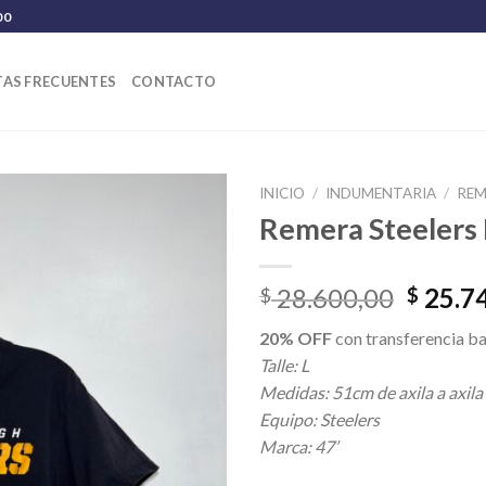
00
AS FRECUENTES
CONTACTO
INICIO
/
INDUMENTARIA
/
REM
Remera Steelers
El
28.600,00
25.7
$
$
precio
20% OFF
con transferencia ba
origina
Talle: L
era:
Medidas: 51cm de axila a axila
$ 28.6
Equipo: Steelers
Marca: 47’