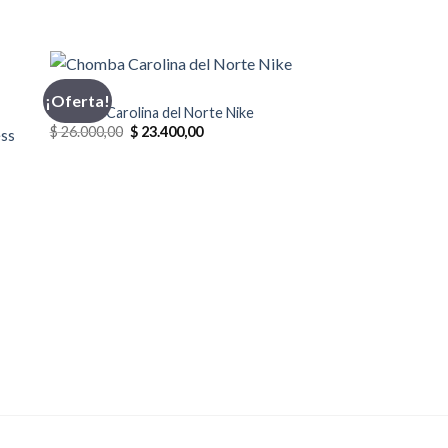
CHOMBA
¡Oferta!
Chomba Carolina del Norte Nike
El
El
$
26.000,00
$
23.400,00
ess
precio
precio
original
actual
era:
es:
$ 26.000,00.
$ 23.400,00.
0.