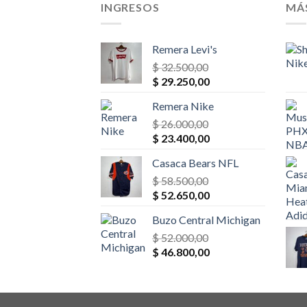
INGRESOS
MÁ
Remera Levi's
$
32.500,00
El
El
$
29.250,00
precio
precio
Remera Nike
original
actual
era:
$
26.000,00
es:
El
El
$ 32.500,00.
$
23.400,00
$ 29.250,00.
precio
precio
Casaca Bears NFL
original
actual
era:
$
58.500,00
es:
El
El
$ 26.000,00.
$
52.650,00
$ 23.400,00.
precio
precio
Buzo Central Michigan
original
actual
era:
$
52.000,00
es:
El
El
$ 58.500,00.
$
46.800,00
$ 52.650,00.
precio
precio
original
actual
era:
es: