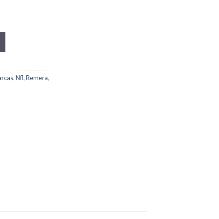
rcas
,
Nfl
,
Remera
,