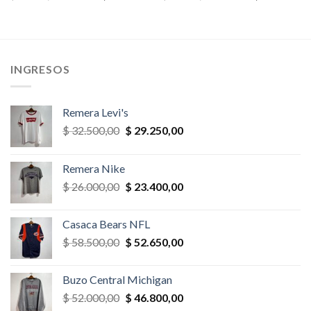
precio
precio
precio
precio
original
actual
original
actual
era:
es:
era:
es:
,00.
$ 78.000,00.
$ 70.200,00.
$ 32.500,00.
$ 27.625,
INGRESOS
Remera Levi's
El
El
$
32.500,00
$
29.250,00
precio
precio
original
actual
Remera Nike
era:
es:
El
El
$
26.000,00
$
23.400,00
$ 32.500,00.
$ 29.250,00.
precio
precio
original
actual
Casaca Bears NFL
era:
es:
El
El
$
58.500,00
$
52.650,00
$ 26.000,00.
$ 23.400,00.
precio
precio
original
actual
Buzo Central Michigan
era:
es:
El
El
$
52.000,00
$
46.800,00
$ 58.500,00.
$ 52.650,00.