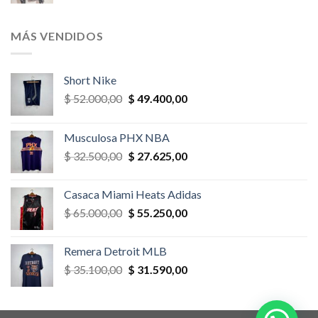
precio
precio
original
actual
era:
es:
MÁS VENDIDOS
$ 52.000,00.
$ 46.800,00.
Short Nike
El
El
$
52.000,00
$
49.400,00
precio
precio
original
actual
Musculosa PHX NBA
era:
es:
El
El
$
32.500,00
$
27.625,00
$ 52.000,00.
$ 49.400,00.
precio
precio
original
actual
Casaca Miami Heats Adidas
era:
es:
El
El
$
65.000,00
$
55.250,00
$ 32.500,00.
$ 27.625,00.
precio
precio
original
actual
Remera Detroit MLB
era:
es:
El
El
$
35.100,00
$
31.590,00
$ 65.000,00.
$ 55.250,00.
precio
precio
original
actual
era:
es: