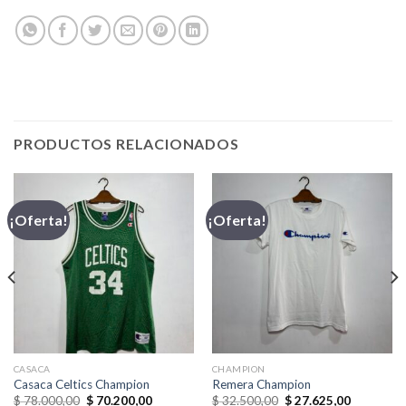
PRODUCTOS RELACIONADOS
¡Oferta!
¡Oferta!
CASACA
CHAMPION
Casaca Celtics Champion
Remera Champion
El
El
El
El
$
78.000,00
$
70.200,00
$
32.500,00
$
27.625,00