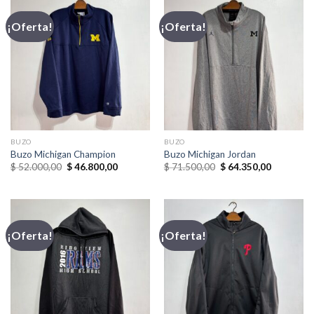
¡Oferta!
¡Oferta!
BUZO
BUZO
Buzo Michigan Champion
Buzo Michigan Jordan
El
El
El
El
$
52.000,00
$
46.800,00
$
71.500,00
$
64.350,00
precio
precio
precio
precio
original
actual
original
actual
era:
es:
era:
es:
$ 52.000,00.
$ 46.800,00.
$ 71.500,00.
$ 64.350,
¡Oferta!
¡Oferta!