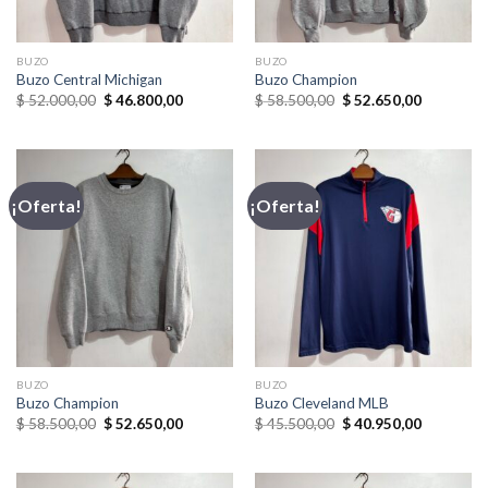
BUZO
BUZO
Buzo Central Michigan
Buzo Champion
El
El
El
El
$
52.000,00
$
46.800,00
$
58.500,00
$
52.650,00
precio
precio
precio
precio
original
actual
original
actual
era:
es:
era:
es:
$ 52.000,00.
$ 46.800,00.
$ 58.500,00.
$ 52.650,
¡Oferta!
¡Oferta!
BUZO
BUZO
Buzo Champion
Buzo Cleveland MLB
El
El
El
El
$
58.500,00
$
52.650,00
$
45.500,00
$
40.950,00
precio
precio
precio
precio
original
actual
original
actual
era:
es:
era:
es:
$ 58.500,00.
$ 52.650,00.
$ 45.500,00.
$ 40.950,