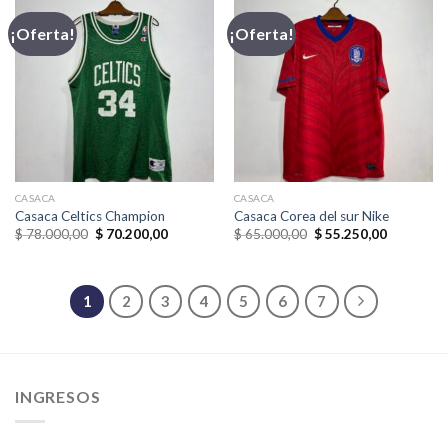
¡Oferta!
¡Oferta!
CASACA
CASACA
Casaca Celtics Champion
Casaca Corea del sur Nike
El
El
El
El
$
78.000,00
$
70.200,00
$
65.000,00
$
55.250,00
precio
precio
precio
precio
original
actual
original
actual
era:
es:
era:
es:
$ 78.000,00.
$ 70.200,00.
$ 65.000,00.
$ 55.250,
1
2
3
4
5
6
7
INGRESOS