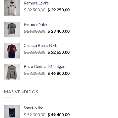
Remera Levi's
El
El
$
32.500,00
$
29.250,00
precio
precio
original
actual
Remera Nike
era:
es:
El
El
$
26.000,00
$
23.400,00
$ 32.500,00.
$ 29.250,00.
precio
precio
original
actual
Casaca Bears NFL
era:
es:
El
El
$
58.500,00
$
52.650,00
$ 26.000,00.
$ 23.400,00.
precio
precio
original
actual
Buzo Central Michigan
era:
es:
El
El
$
52.000,00
$
46.800,00
$ 58.500,00.
$ 52.650,00.
precio
precio
original
actual
era:
es:
MÁS VENDIDOS
$ 52.000,00.
$ 46.800,00.
Short Nike
El
El
$
52.000,00
$
49.400,00