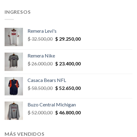
,00.
$ 65.000,00.
$ 55.250,00.
$ 26.000,00.
$ 23.400,
INGRESOS
Remera Levi's
El
El
$
32.500,00
$
29.250,00
precio
precio
original
actual
Remera Nike
era:
es:
El
El
$
26.000,00
$
23.400,00
$ 32.500,00.
$ 29.250,00.
precio
precio
original
actual
Casaca Bears NFL
era:
es:
El
El
$
58.500,00
$
52.650,00
$ 26.000,00.
$ 23.400,00.
precio
precio
original
actual
Buzo Central Michigan
era:
es:
El
El
$
52.000,00
$
46.800,00
$ 58.500,00.
$ 52.650,00.
precio
precio
original
actual
era:
es:
MÁS VENDIDOS