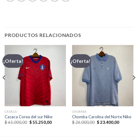
PRODUCTOS RELACIONADOS
¡Oferta!
¡Oferta!
CASACA
CHOMBA
Casaca Corea del sur Nike
Chomba Carolina del Norte Nike
El
El
El
El
$
65.000,00
$
55.250,00
$
26.000,00
$
23.400,00
precio
precio
precio
precio
original
actual
original
actual
era:
es:
era:
es: