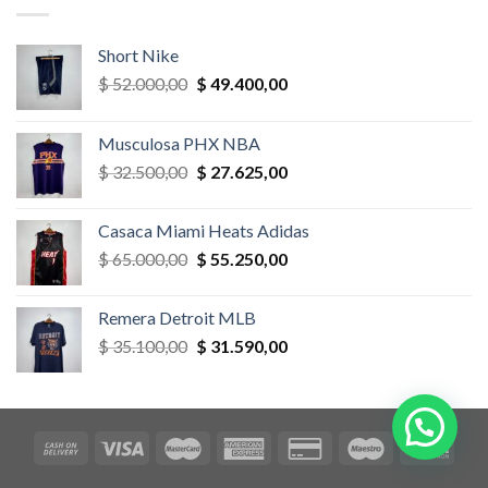
$ 52.000,00.
$ 46.800,00.
Short Nike
El
El
$
52.000,00
$
49.400,00
precio
precio
original
actual
Musculosa PHX NBA
era:
es:
El
El
$
32.500,00
$
27.625,00
$ 52.000,00.
$ 49.400,00.
precio
precio
original
actual
Casaca Miami Heats Adidas
era:
es:
El
El
$
65.000,00
$
55.250,00
$ 32.500,00.
$ 27.625,00.
precio
precio
original
actual
Remera Detroit MLB
era:
es:
El
El
$
35.100,00
$
31.590,00
$ 65.000,00.
$ 55.250,00.
precio
precio
original
actual
era:
es:
$ 35.100,00.
$ 31.590,00.