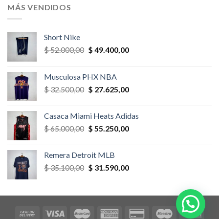
era:
es:
MÁS VENDIDOS
$ 52.000,00.
$ 46.800,00.
Short Nike
El
El
$
52.000,00
$
49.400,00
precio
precio
original
actual
Musculosa PHX NBA
era:
es:
El
El
$
32.500,00
$
27.625,00
$ 52.000,00.
$ 49.400,00.
precio
precio
original
actual
Casaca Miami Heats Adidas
era:
es:
El
El
$
65.000,00
$
55.250,00
$ 32.500,00.
$ 27.625,00.
precio
precio
original
actual
Remera Detroit MLB
era:
es:
El
El
$
35.100,00
$
31.590,00
$ 65.000,00.
$ 55.250,00.
precio
precio
original
actual
era:
es:
$ 35.100,00.
$ 31.590,00.