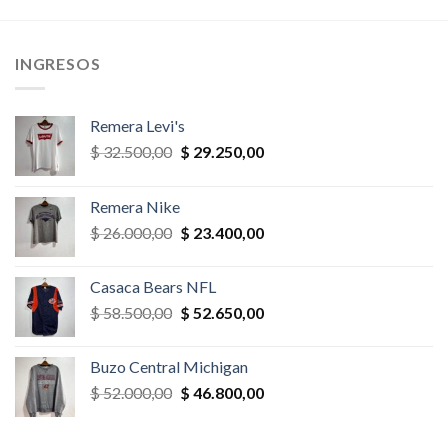
era:
es:
era:
es:
,00.
$ 32.500,00.
$ 29.250,00.
$ 35.100,00.
$ 31.590,
INGRESOS
Remera Levi's
El
El
$
32.500,00
$
29.250,00
precio
precio
original
actual
Remera Nike
era:
es:
El
El
$
26.000,00
$
23.400,00
$ 32.500,00.
$ 29.250,00.
precio
precio
original
actual
Casaca Bears NFL
era:
es:
El
El
$
58.500,00
$
52.650,00
$ 26.000,00.
$ 23.400,00.
precio
precio
original
actual
Buzo Central Michigan
era:
es:
El
El
$
52.000,00
$
46.800,00
$ 58.500,00.
$ 52.650,00.
precio
precio
original
actual