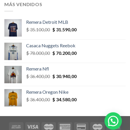
era:
es:
MÁS VENDIDOS
$ 58.500,00.
$ 52.650,00.
Remera Detroit MLB
El
El
$
35.100,00
$
31.590,00
precio
precio
original
actual
Casaca Nuggets Reebok
era:
es:
El
El
$
78.000,00
$
70.200,00
$ 35.100,00.
$ 31.590,00.
precio
precio
original
actual
Remera Nfl
era:
es:
El
El
$
36.400,00
$
30.940,00
$ 78.000,00.
$ 70.200,00.
precio
precio
original
actual
Remera Oregon Nike
era:
es:
El
El
$
36.400,00
$
34.580,00
$ 36.400,00.
$ 30.940,00.
precio
precio
original
actual
era:
es:
$ 36.400,00.
$ 34.580,00.