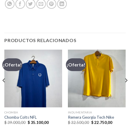
PRODUCTOS RELACIONADOS
¡Oferta!
¡Oferta!
CHOMBA
INDUMENTARIA
Chomba Colts NFL
Remera Georgia Tech Nike
El
El
El
El
$
39.000,00
$
35.100,00
$
32.500,00
$
22.750,00
precio
precio
precio
precio
original
actual
original
actual