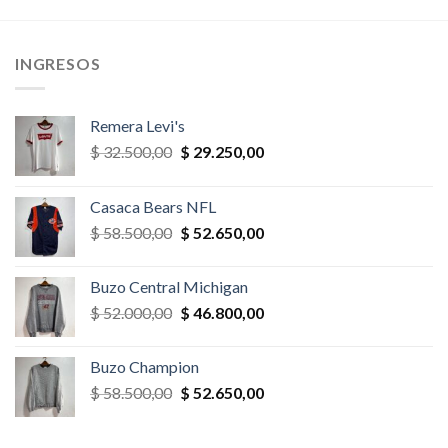
era:
es:
era:
es:
,00.
$ 39.000,00.
$ 35.100,00.
$ 32.500,00.
$ 22.750,
INGRESOS
Remera Levi's
El
El
$
32.500,00
$
29.250,00
precio
precio
original
actual
Casaca Bears NFL
era:
es:
El
El
$
58.500,00
$
52.650,00
$ 32.500,00.
$ 29.250,00.
precio
precio
original
actual
Buzo Central Michigan
era:
es:
El
El
$
52.000,00
$
46.800,00
$ 58.500,00.
$ 52.650,00.
precio
precio
original
actual
Buzo Champion
era:
es:
El
El
$
58.500,00
$
52.650,00
$ 52.000,00.
$ 46.800,00.
precio
precio
original
actual