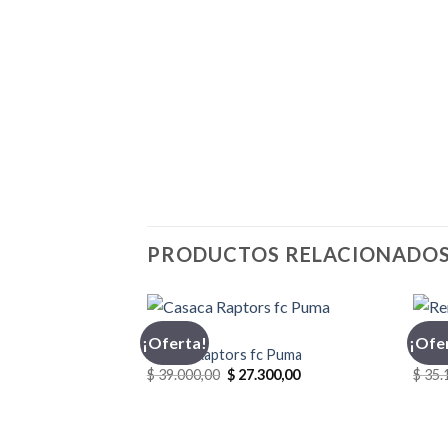
PRODUCTOS RELACIONADO
CASACA
INDU
¡Oferta!
¡Ofe
Casaca Raptors fc Puma
Reme
El
El
$
39.000,00
$
27.300,00
$
35.
precio
precio
original
actual
era:
es:
$ 39.000,00.
$ 27.300,00.