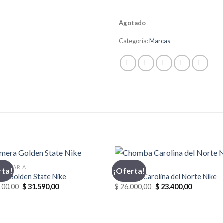
Agotado
Categoría:
Marcas
S
MENTARIA
CHOMBA
rta!
¡Oferta!
ra Golden State Nike
Chomba Carolina del Norte Nike
El
El
El
El
100,00
$
31.590,00
$
26.000,00
$
23.400,00
precio
precio
precio
precio
original
actual
original
actual
era:
es:
era:
es:
$ 35.100,00.
$ 31.590,00.
$ 26.000,00.
$ 23.400,0