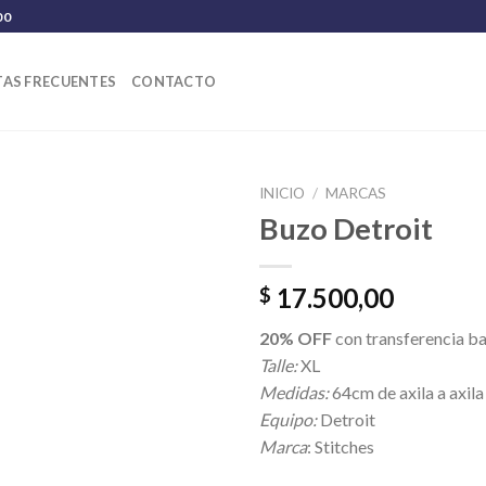
00
AS FRECUENTES
CONTACTO
INICIO
/
MARCAS
Buzo Detroit
17.500,00
$
20% OFF
con transferencia b
Talle:
XL
Medidas:
64cm de axila a axila
Equipo:
Detroit
Marca
: Stitches