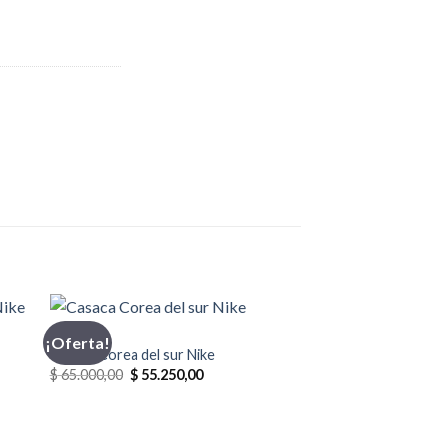
CASACA
¡Oferta!
Casaca Corea del sur Nike
El
El
$
65.000,00
$
55.250,00
precio
precio
original
actual
era:
es:
0.
$ 65.000,00.
$ 55.250,00.