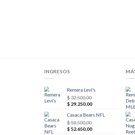
El
00,00
o
precio
al
actual
es:
00,00.
$ 49.400,00.
INGRESOS
MÁ
Remera Levi's
$
32.500,00
El
El
$
29.250,00
precio
precio
Casaca Bears NFL
original
actual
era:
$
58.500,00
es:
El
El
$ 32.500,00.
$
52.650,00
$ 29.250,00.
precio
precio