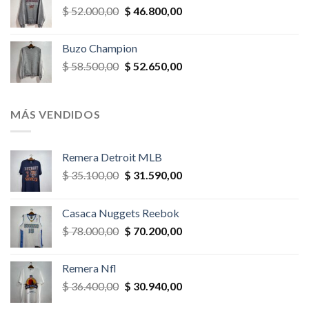
El
El
$
52.000,00
$
46.800,00
$ 58.500,00.
$ 52.650,00.
precio
precio
original
actual
Buzo Champion
era:
es:
El
El
$
58.500,00
$
52.650,00
$ 52.000,00.
$ 46.800,00.
precio
precio
original
actual
era:
es:
MÁS VENDIDOS
$ 58.500,00.
$ 52.650,00.
Remera Detroit MLB
El
El
$
35.100,00
$
31.590,00
precio
precio
original
actual
Casaca Nuggets Reebok
era:
es:
El
El
$
78.000,00
$
70.200,00
$ 35.100,00.
$ 31.590,00.
precio
precio
original
actual
Remera Nfl
era:
es:
El
El
$
36.400,00
$
30.940,00
$ 78.000,00.
$ 70.200,00.
precio
precio