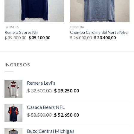
,00.
FANATICS
CHOMBA
Remera Sabres Nhl
Chomba Carolina del Norte Nike
El
El
El
El
$
39.000,00
$
35.100,00
$
26.000,00
$
23.400,00
precio
precio
precio
precio
original
actual
original
actual
era:
es:
era:
es:
$ 39.000,00.
$ 35.100,00.
$ 26.000,00.
$ 23.400,
INGRESOS
Remera Levi's
El
El
$
32.500,00
$
29.250,00
precio
precio
original
actual
Casaca Bears NFL
era:
es:
El
El
$
58.500,00
$
52.650,00
$ 32.500,00.
$ 29.250,00.
precio
precio
original
actual
Buzo Central Michigan
era:
es: