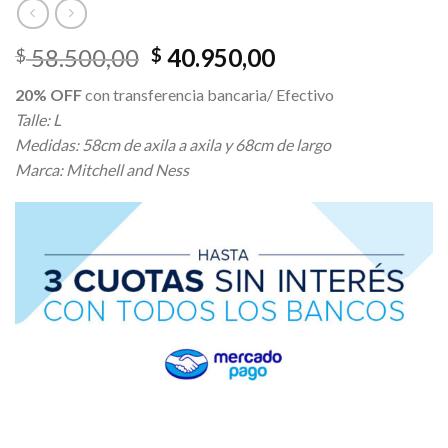
El
El
58.500,00
40.950,00
$
$
precio
precio
20% OFF
con transferencia bancaria/ Efectivo
original
actual
Talle: L
era:
es:
Medidas: 58cm de axila a axila y 68cm de largo
$ 58.500,00.
$ 40.950,00.
Marca: Mitchell and Ness