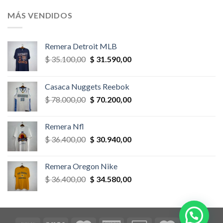
original
actual
era:
es:
MÁS VENDIDOS
$ 58.500,00.
$ 52.650,00.
Remera Detroit MLB
El
El
$
35.100,00
$
31.590,00
precio
precio
original
actual
Casaca Nuggets Reebok
era:
es:
El
El
$
78.000,00
$
70.200,00
$ 35.100,00.
$ 31.590,00.
precio
precio
original
actual
Remera Nfl
era:
es:
El
El
$
36.400,00
$
30.940,00
$ 78.000,00.
$ 70.200,00.
precio
precio
original
actual
Remera Oregon Nike
era:
es:
El
El
$
36.400,00
$
34.580,00
$ 36.400,00.
$ 30.940,00.
precio
precio
original
actual
era:
es:
$ 36.400,00.
$ 34.580,00.