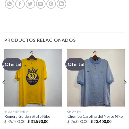
PRODUCTOS RELACIONADOS
¡Oferta!
¡Oferta!
INDUMENTARIA
CHOMBA
Remera Golden State Nike
Chomba Carolina del Norte Nike
El
El
El
El
$
35.100,00
$
31.590,00
$
26.000,00
$
23.400,00
precio
precio
precio
precio
original
actual
original
actual