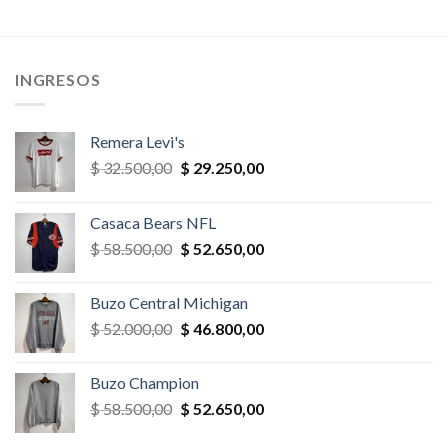
era:
es:
era:
es:
$ 35.100,00.
$ 31.590,00.
$ 26.000,00.
$ 23.400,
,00.
INGRESOS
Remera Levi's
El
El
$
32.500,00
$
29.250,00
precio
precio
original
actual
Casaca Bears NFL
era:
es:
El
El
$
58.500,00
$
52.650,00
$ 32.500,00.
$ 29.250,00.
precio
precio
original
actual
Buzo Central Michigan
era:
es:
El
El
$
52.000,00
$
46.800,00
$ 58.500,00.
$ 52.650,00.
precio
precio
original
actual
Buzo Champion
era:
es:
El
El
$
58.500,00
$
52.650,00
$ 52.000,00.
$ 46.800,00.
precio
precio