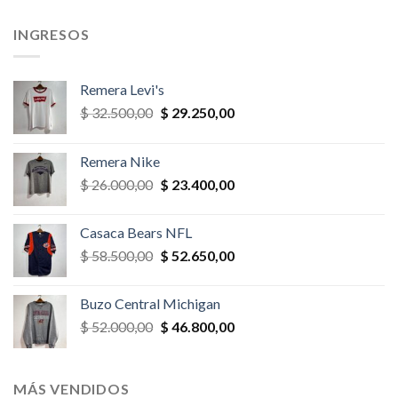
,00.
$ 28.600,00.
$ 25.740,00.
$ 35.100,00.
$ 24.570,
INGRESOS
Remera Levi's
El
El
$
32.500,00
$
29.250,00
precio
precio
original
actual
Remera Nike
era:
es:
El
El
$
26.000,00
$
23.400,00
$ 32.500,00.
$ 29.250,00.
precio
precio
original
actual
Casaca Bears NFL
era:
es:
El
El
$
58.500,00
$
52.650,00
$ 26.000,00.
$ 23.400,00.
precio
precio
original
actual
Buzo Central Michigan
era:
es:
El
El
$
52.000,00
$
46.800,00
$ 58.500,00.
$ 52.650,00.
precio
precio
original
actual
era:
es:
MÁS VENDIDOS