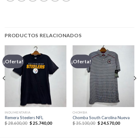
PRODUCTOS RELACIONADOS
¡Oferta!
¡Oferta!
INDUMENTARIA
CHOMBA
Remera Steelers NFL
Chomba South Carolina Nueva
El
El
El
El
$
28.600,00
$
25.740,00
$
35.100,00
$
24.570,00
precio
precio
precio
precio
original
actual
original
actual
era:
es:
era:
es: