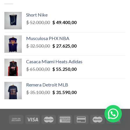
$ 52.000,00.
$ 46.800,00.
Short Nike
El
El
$
52.000,00
$
49.400,00
precio
precio
original
actual
Musculosa PHX NBA
era:
es:
El
El
$
32.500,00
$
27.625,00
$ 52.000,00.
$ 49.400,00.
precio
precio
original
actual
Casaca Miami Heats Adidas
era:
es:
El
El
$
65.000,00
$
55.250,00
$ 32.500,00.
$ 27.625,00.
precio
precio
original
actual
Remera Detroit MLB
era:
es:
El
El
$
35.100,00
$
31.590,00
$ 65.000,00.
$ 55.250,00.
precio
precio
original
actual
era:
es:
$ 35.100,00.
$ 31.590,00.