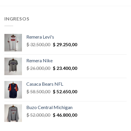
era:
es:
era:
es:
,00.
$ 78.000,00.
$ 70.200,00.
$ 26.000,00.
$ 23.400,
INGRESOS
Remera Levi's
El
El
$
32.500,00
$
29.250,00
precio
precio
original
actual
Remera Nike
era:
es:
El
El
$
26.000,00
$
23.400,00
$ 32.500,00.
$ 29.250,00.
precio
precio
original
actual
Casaca Bears NFL
era:
es:
El
El
$
58.500,00
$
52.650,00
$ 26.000,00.
$ 23.400,00.
precio
precio
original
actual
Buzo Central Michigan
era:
es:
El
El
$
52.000,00
$
46.800,00
$ 58.500,00.
$ 52.650,00.
precio
precio
original
actual