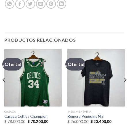
PRODUCTOS RELACIONADOS
¡Oferta!
¡Oferta!
CASACA
INDUMENTARIA
Casaca Celtics Champion
Remera Penguins Nhl
El
El
El
El
$
78.000,00
$
70.200,00
$
26.000,00
$
23.400,00
precio
precio
precio
precio
original
actual
original
actual