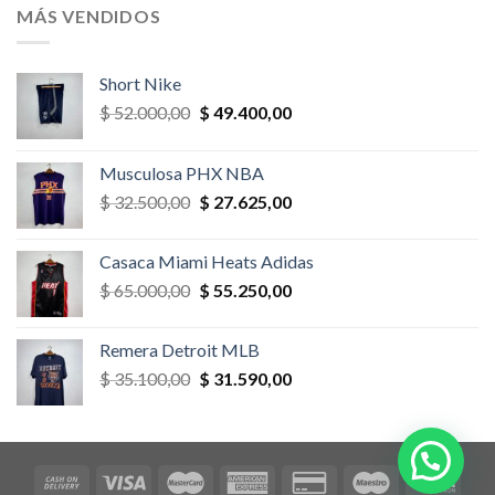
era:
es:
MÁS VENDIDOS
$ 52.000,00.
$ 46.800,00.
Short Nike
El
El
$
52.000,00
$
49.400,00
precio
precio
original
actual
Musculosa PHX NBA
era:
es:
El
El
$
32.500,00
$
27.625,00
$ 52.000,00.
$ 49.400,00.
precio
precio
original
actual
Casaca Miami Heats Adidas
era:
es:
El
El
$
65.000,00
$
55.250,00
$ 32.500,00.
$ 27.625,00.
precio
precio
original
actual
Remera Detroit MLB
era:
es:
El
El
$
35.100,00
$
31.590,00
$ 65.000,00.
$ 55.250,00.
precio
precio
original
actual
era:
es:
$ 35.100,00.
$ 31.590,00.