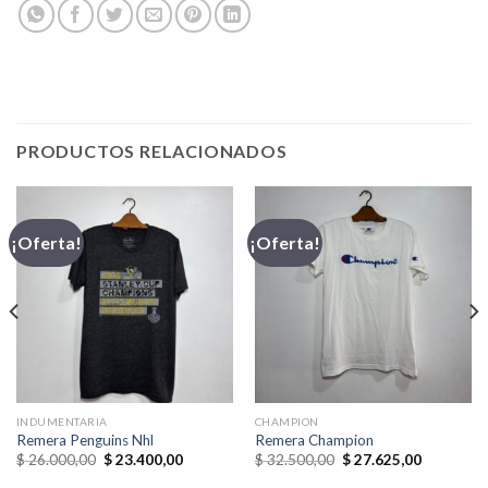
PRODUCTOS RELACIONADOS
¡Oferta!
¡Oferta!
INDUMENTARIA
CHAMPION
Remera Penguins Nhl
Remera Champion
El
El
El
El
$
26.000,00
$
23.400,00
$
32.500,00
$
27.625,00
precio
precio
precio
precio
original
actual
original
actual