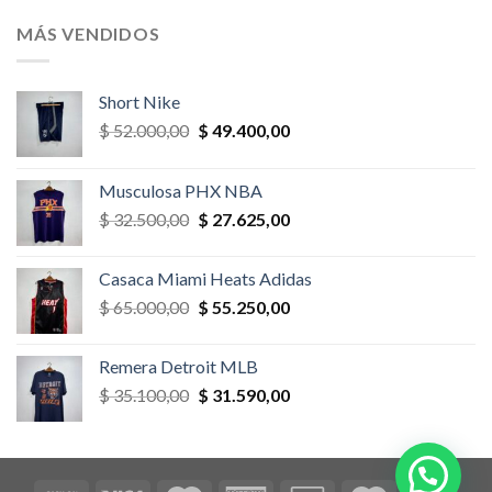
original
actual
era:
es:
MÁS VENDIDOS
$ 52.000,00.
$ 46.800,00.
Short Nike
El
El
$
52.000,00
$
49.400,00
precio
precio
original
actual
Musculosa PHX NBA
era:
es:
El
El
$
32.500,00
$
27.625,00
$ 52.000,00.
$ 49.400,00.
precio
precio
original
actual
Casaca Miami Heats Adidas
era:
es:
El
El
$
65.000,00
$
55.250,00
$ 32.500,00.
$ 27.625,00.
precio
precio
original
actual
Remera Detroit MLB
era:
es:
El
El
$
35.100,00
$
31.590,00
$ 65.000,00.
$ 55.250,00.
precio
precio
original
actual
era:
es:
$ 35.100,00.
$ 31.590,00.