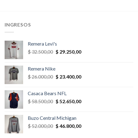
era:
es:
era:
es:
,00.
$ 26.000,00.
$ 23.400,00.
$ 32.500,00.
$ 27.625,
INGRESOS
Remera Levi's
El
El
$
32.500,00
$
29.250,00
precio
precio
original
actual
Remera Nike
era:
es:
El
El
$
26.000,00
$
23.400,00
$ 32.500,00.
$ 29.250,00.
precio
precio
original
actual
Casaca Bears NFL
era:
es:
El
El
$
58.500,00
$
52.650,00
$ 26.000,00.
$ 23.400,00.
precio
precio
original
actual
Buzo Central Michigan
era:
es:
El
El
$
52.000,00
$
46.800,00
$ 58.500,00.
$ 52.650,00.
precio
precio